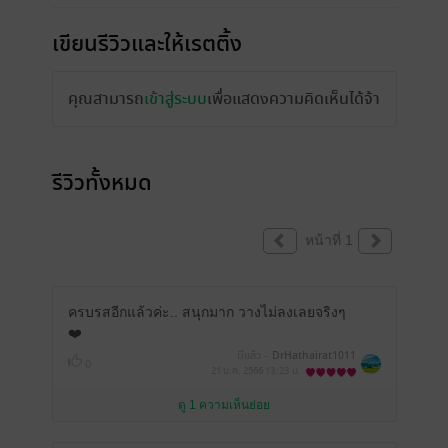
เขียนรีวิวและให้เรตติ้ง
คุณสามารถ
เข้าสู่ระบบ
เพื่อแสดงความคิดเห็นได้จ้า
รีวิวทั้งหมด
หน้าที่ 1
ครบรสอีกแล้วค่ะ.. สนุกมาก วางไม่ลงเลยจริงๆ
❤️
มีแล้ว -
DrHathairat1011
0
21 ม.ค. 2566
13:23 น.
ดู 1 ความเห็นย่อย