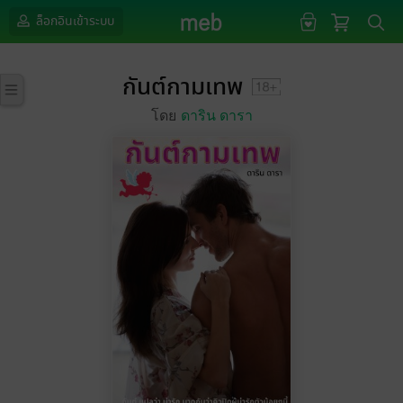
ล็อกอินเข้าระบบ
กันต์กามเทพ
โดย
ดาริน ดารา