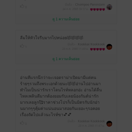
มีแล้ว -
Chompoo Panintorn
0
24 ก.ค. 2565
18:17 น.
ดู 1 ความเห็นย่อย
ลืมให้หัวใจรีบมากไปหน่อย🤣🤣🤣🤣
มีแล้ว -
Kookkai Kookkook
1
23 ก.ค. 2565
11:49 น.
ดู 1 ความเห็นย่อย
อ่านทีแรกนึกว่าจะเจอดราม่าเปิดมามีแต่คน
ร้ายๆรวมถึงพระเอกด้วยนะ🤣🤣อ่านไปอ่านมา
ทำไมเป็นน่ารักเราโดนไรท์หลอกอ่ะ อ่านได้ลื่น
ไหลเพลินดีมากต้องยอมรับเลยน้องกันต์น่ารัก
มากเลยลูก🥰ราคาช่วงโปรก็เป็นมิตรกับนักอ่า
นมากๆๆคุ้มค่าแน่นอนมาสอยกันเยอะๆรอคอย
เรื่องถัดไปแล้วนะไรท์ขา💕💕
มีแล้ว -
Kookkai Kookkook
0
23 ก.ค. 2565
11:47 น.