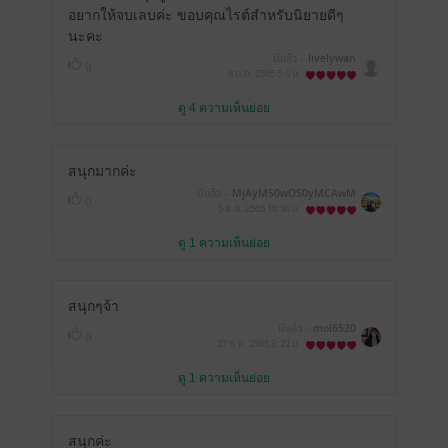
อยากให้จบเลบค่ะ ขอบคุณไรต์สำหรับนิยายดีๆ
นะคะ
มีแล้ว -
livelywan
0
8 ต.ค. 2565
5:0 น.
ดู 4 ความเห็นย่อย
สนุกมากค่ะ
มีแล้ว -
MjAyMS0wOS0yMCAwM
0
DoxOTo0Nw==
5 ส.ค. 2565
10:50 น.
ดู 1 ความเห็นย่อย
สนุกๆจ้า
มีแล้ว -
mol6520
0
27 ก.ค. 2565
3:22 น.
ดู 1 ความเห็นย่อย
สนุกค่ะ