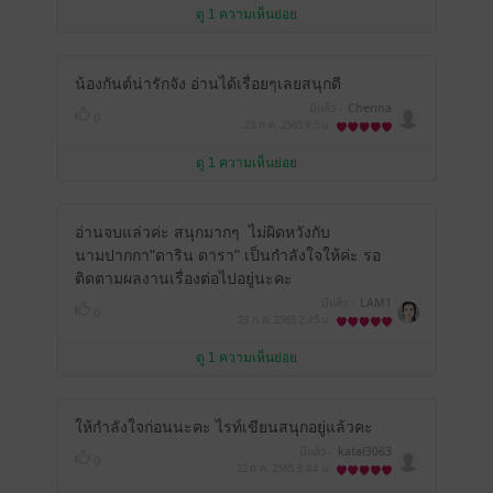
ดู 1 ความเห็นย่อย
น้องกันต์น่ารักจัง อ่านได้เรื่อยๆเลยสนุกดี
มีแล้ว -
Cherina
0
23 ก.ค. 2565
9:5 น.
ดู 1 ความเห็นย่อย
อ่านจบแล่วค่ะ สนุกมากๆ ไม่ผิดหวังกับ
นามปากกา"ดาริน ดารา" เป็นกำลังใจให้ค่ะ รอ
ติดตามผลงานเรื่องต่อไปอยู่นะคะ
มีแล้ว -
LAM1
0
23 ก.ค. 2565
2:45 น.
ดู 1 ความเห็นย่อย
ให้กำลังใจก่อนนะคะ ไรท์เขียนสนุกอยู่แล้วคะ
มีแล้ว -
katai3063
0
22 ก.ค. 2565
3:44 น.