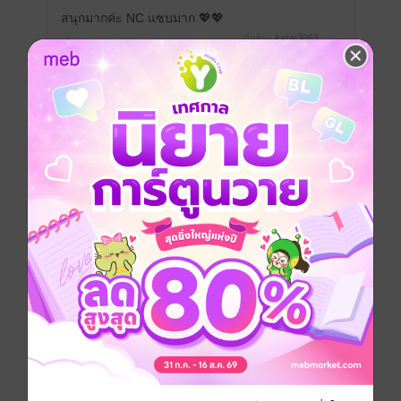
สนุกมากค่ะ NC แซบมาก 💖💖
มีแล้ว -
katai3063
0
20 พ.ย. 2565
15:19 น.
ดู 1 ความเห็นย่อย
น้องกันต์น้อยหนูน่ารักมากลูก
มีแล้ว -
ข้าวหอม2914
0
8 พ.ย. 2565
20:32 น.
ดู 1 ความเห็นย่อย
ชอบพระเอกของไรต์ทุกคนจริงๆ ตามเก็บมา
ครบทุกเรื่องเลยค่ะ ยกให้คุณอาชเป็นเดอะเบส
ท์ ฉากขอแต่งงานนี่ อเมซ ตื่นเต้น ไม่ซ้ำใคร
งานเอาท์ดอร์ นี่ก็สุดๆ ชอบที่ไรต์ไม่ทิ้ง ตัว
ละครคนอื่นๆ ทุกคนมีมิติบทบาท ไม่ถูกลืม
แม้แต่เลขากู้ก็แย่งซีนเจ้านายได้น่ารักหลาย
ฉากเลยจริงๆ เจ้ากันต์นี่ไม่พูดถึงไม่ได้ ชื่อ
เรื่องเขาเลย ไรต์ไม่ได้ยัดเยียดนำเสนอมากจน