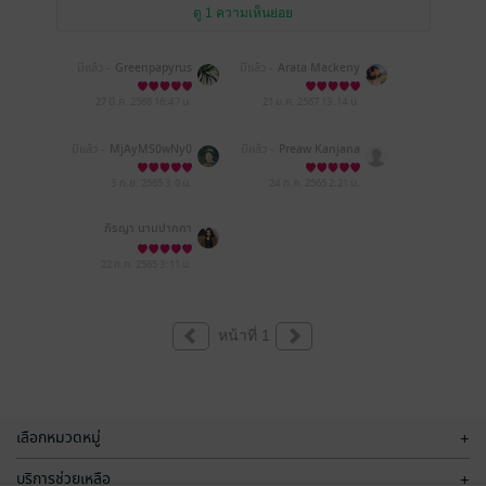
ดู 1 ความเห็นย่อย
มีแล้ว -
Greenpapyrus
มีแล้ว -
Arata Mackeny
uuu
27 มี.ค. 2568
16:47 น.
21 ม.ค. 2567
13:14 น.
มีแล้ว -
MjAyMS0wNy0
มีแล้ว -
Preaw Kanjana
xNyAwODo0ODozMg==
3 ก.ย. 2565
3:0 น.
24 ก.ค. 2565
2:21 น.
ภิรญา นามปากกา
22 ก.ค. 2565
3:11 น.
หน้าที่ 1
เลือกหมวดหมู่
+
บริการช่วยเหลือ
+