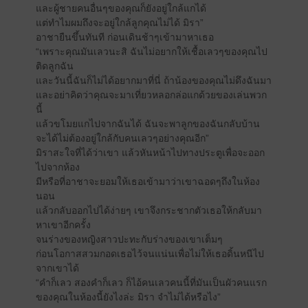
และผู้ชายคนอื่นๆของคุณก็ยังอยู่ใกล้แกได้
แต่ทำไมผมถึงจะอยู่ใกล้ลูกคุณไม่ได้ มิรา”
อาชายืนขึ้นทันที ก่อนเดินช้าๆเข้ามาหาเธอ
“เพราะคุณมันเลวนะสิ ฉันไม่อยากให้เชื้อเลวๆของคุณไป
ติดลูกฉัน
และวันนี้ฉันก็ไม่ได้อยากมาที่นี่ ถ้าน้องของคุณไม่ดึงฉันมา
และอย่าคิดว่าคุณจะมาเที่ยวหลอกล่อแกด้วยของเล่นพวก
นี้
แล้วขโมยแกไปจากฉันได้ ฉันจะพาลูกของฉันกลับบ้าน
จะได้ไม่ต้องอยู่ใกล้กับคนเลวๆอย่างคุณอีก”
มิราสะใจที่ได้ว่าเขา แล้วหันหน้าไปทางประตูเพื่อจะออก
ไปจากห้อง
มีหรือที่อาชาจะยอมให้เธอเข้ามาว่าเขาฉอดๆถึงในห้อง
นอน
แล้วกลับออกไปได้ง่ายๆ เขาจึงกระชากตัวเธอให้กลับมา
หาเขาอีกครั้ง
จนร่างของหญิงสาวปะทะกับร่างของเขาเต็มๆ
ก่อนโอกาสสวมกอดเธอไว้จนแน่นเพื่อไม่ให้เธอดิ้นหนีไป
จากเขาได้
“คำก็เลว สองคำก็เลว ก็ไอ้คนเลวคนนี้ที่มันเป็นผัวคนแรก
ของคุณในห้องนี้ยังไงล่ะ มิรา จำไม่ได้หรือไง”