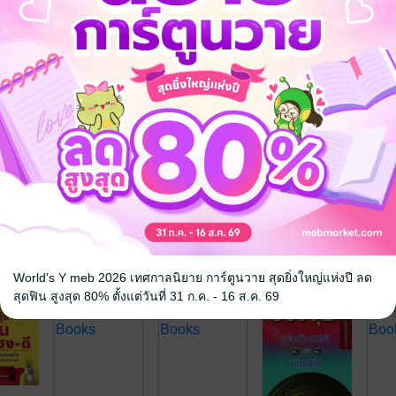
ารแตกแขนงออกเป็นสาขาอื่นมากมาย แต่ไม่ว่าหลักฮวงจุ้ยนั้นจะมาจากสำนั
หลักพื้นฐานของฮวงจุ้ยทุกๆสำนักก็ยังคงตั้งอยู่บนพื้นฐานความรู้เดียวกันทั้ง
าภ มีจุดประสงค์เพื่อถ่ายทอดความรู้เกี่ยวกับหลัก ฮวงจุ้ยพื้นฐานโดยเนื้อห
ยู่อาศัยด้วยตัวเองแบบง่ายๆ ซึ่งเหมาะสำหรับผู้ที่มีความสนใจทั่วไป รวมไปจน
มสร้างบารมี
ได้ที่ www.phetpraguy.com
จ
World's Y meb 2026 เทศกาลนิยาย การ์ตูนวาย สุดยิ่งใหญ่แห่งปี ลด
สุดฟิน สูงสุด 80% ตั้งแต่วันที่ 31 ก.ค. - 16 ส.ค. 69