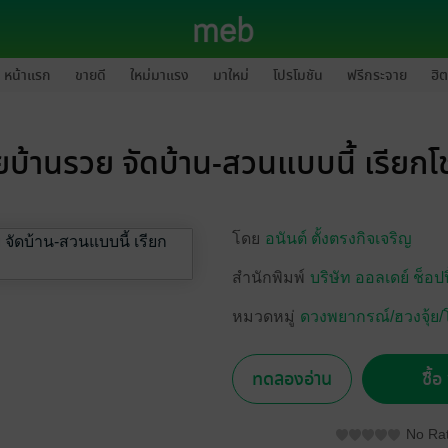
หน้าแรก
ขายดี
ใหม่มาแรง
มาใหม่
โปรโมชัน
ฟรีกระจาย
ฮิต
้ยบ้านรวย จัดบ้าน-สวนแบบนี้ เรียก
โดย
อนันต์ ตั้งตรงกิจเจริญ
สำนักพิมพ์
บริษัท ออลเดย์ ช็อปป
หมวดหมู่
ดวงพยากรณ์/ฮวงจุ้ย
ทดลองอ่าน
ซื้
No Rat