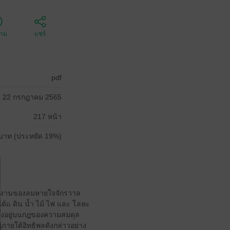
ตาม
แชร์
pdf
22 กรกฎาคม 2565
217 หน้า
บาท (ประหยัด 19%)
ารทำงานของลมหายใจจักรวาล
นได้แ ดิน น้ำ ไม้ ไฟ และ โลหะ
ะตั้งอยู่บนกฎของความสมดุล
ู่ภายใต้อิทธิพลดังกล่าวอย่าง