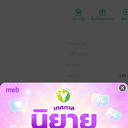
อยากได้
ซื้อเป็นของขวัญ
ติด
ประเภทไฟล์
วันที่วางขาย
ความยาว
ราคาปก
199 
ง ราคาปก : 199 บาท
กำเนิดมาจากประเทศจีนเมื่อประมาณ 3,500 ปีก่อน เป็นการศึกษาเกี่ยวกับก
ที่มีอยู่บนโลกใบนี้ล้วนแล้วแต่ขับเคลื่อนด้วยพลังงานของธาตุพื้นฐานทั้ง 5 อั
ละโทษ และเนื่องจากพลังงานของสิ่งต่าง ๆ ในโลกส่งอิทธิพลซึ่งกันและกัน แล
ังนั้นการที่จะมีชีวิตอยู่อย่างสงบสุข เราจำเป็นต้องเรียนรู้ที่จะดำรงชีวิตอย