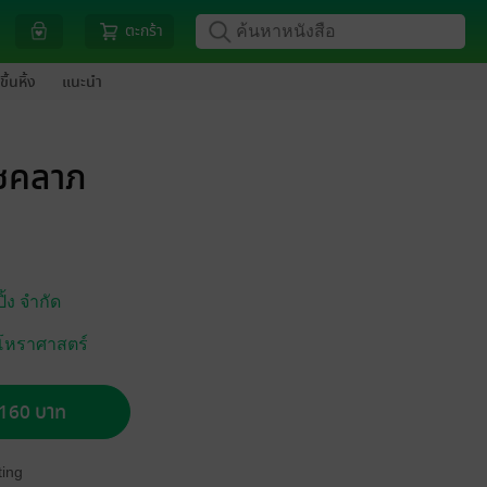
ตะกร้า
ขึ้นหิ้ง
แนะนำ
โชคลาภ
ิ้ง จำกัด
/โหราศาสตร์
อ 160 บาท
ing