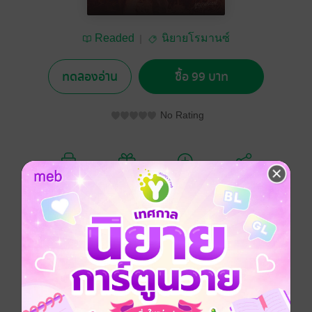
Readed
นิยายโรมานซ์
ทดลองอ่าน
ซื้อ 99 บาท
No Rating
อยากได้
ซื้อเป็นของขวัญ
ติดตาม
แชร์
ชาร์ลี คอลลินส์ หญิงสาวผู้เป็นเจ้าของไร่ปศุสัตว์ขนาด
ย่อมร่วมกับ แกรี่ คอลลินส์ พี่ชายของเธอ จําเป็นต้องหาคน
มาช่วยทํางานในไร่ชั่วคราวตลอดฤดูร้อน เพราะพี่ชาย
ของเธอประสบอุบัติเหตุขาหัก ต้องเข้าเฝือกเป็นเวลา นาน
กว่าหกสัปดาห์
บังเอิญว่าทุกคนในแถบนั้นมีงานทํากันหมดแล้ว เมื่อเธอพบ