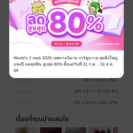
กับ แชด รัสเซลล์ หนุ่มพเนจร เธอจึงจําเป็นต้องจ้างเขาไว้
ทั้งๆ ที่รู้ว่าเขาจะต้องจากเธอไปเมื่อหมดงาน แต่เธอก็อด
หวั่นไหวมิได้ในรสจูบที่เขามอบให้ แล้วเธอจะมัด หัวใจ
เขาไว้ได้อย่างไรกัน
โรมานซ์
หนังสือแปล
โรแมนติก
18+
อีโรติก
World's Y meb 2026 เทศกาลนิยาย การ์ตูนวาย สุดยิ่งใหญ่
แห่งปี ลดสุดฟิน สูงสุด 80% ตั้งแต่วันที่ 31 ก.ค. - 16 ส.ค.
ประเภทไฟล์
pdf, epub
(สารบัญ)
69
วันที่วางขาย
25 กรกฎาคม 2565
ความยาว
281 หน้า (≈ 50,618 คำ)
ราคาปก
159 บาท (ประหยัด 37%)
เรื่องที่คุณน่าจะสนใจ