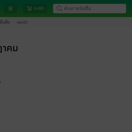
ตะกร้า
ขึ้นหิ้ง
แนะนำ
กฎาคม
น