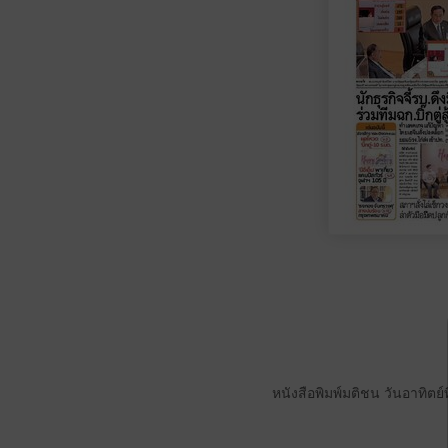
หนังสือพิมพ์มติชน วันอาทิตย