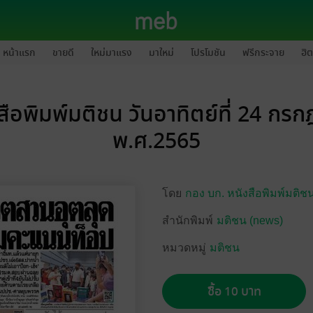
หน้าแรก
ขายดี
ใหม่มาแรง
มาใหม่
โปรโมชัน
ฟรีกระจาย
ฮิต
สือพิมพ์มติชน วันอาทิตย์ที่ 24 กร
พ.ศ.2565
โดย
กอง บก. หนังสือพิมพ์มติช
สำนักพิมพ์
มติชน (news)
หมวดหมู่
มติชน
ซื้อ 10 บาท