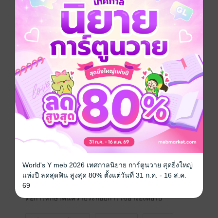
ถิ่นและผู้บริหารท้องถิ่น โดยวิธีการลงคะแนนเลือกตั้ง ซึ่ง
กฎหมายฉบับนี้จะเกี่ยวข้องเชื่อมโยงกับกฎหมายจัดตั้ง
องค์กรปกครองส่วนท้องถิ่น คือ พระราชบัญญัติสภาตำบล
และองค์การบริหารส่วนตำบล พ.ศ. ๒๕๓๗ แก้ไขเพิ่มเติม
ถึง (ฉบับที่ ๗) พ.ศ.๒๕๖๒ พระราชบัญญัติเทศบาล พ.ศ.
๒๔๙๖ แก้ไขเพิ่มเติมถึง (ฉบับที่ ๑๔) พ.ศ. ๒๕๖๒ พระราช
บัญญัติองค์การบริหารส่วนจังหวัด พ.ศ. ๒๕๔๐ แก้ไขเพิ่ม
เติมถึง (ฉบับที่ ๑๔) พ.ศ. ๒๕๖๒ และพระราชบัญญัติ
ระเบียบบริหารราชการกรุงเทพมหานคร พ.ศ. ๒๕๒๘
แก้ไขเพิ่มเติมถึง (ฉบับที่ ๖) พ.ศ. ๒๕๖๒ ซึ่งการบังคับใช้ไม่
ว่าจะเป็นเรื่องคุณสมบัติและลักษณะต้องห้ามของผู้สมัคร
รับเลือกตั้ง การพ้นจากตำแหน่งของสมาชิกสภาท้องถิ่น
หรือผู้บริหารท้องถิ่น การกำหนดนโยบายของผู้สมัครรับ
เลือกตั้งต้องอยู่ในอำนาจหน้าที่ขององค์กรปกครองส่วน
ท้องถิ่นซึ่งการพิจารณาศึกษาจะต้องดูประกอบกันในแต่ละ
ประเภทขององค์กรปกครองส่วนท้องถิ่น ดังนั้น เพื่อเป็น
World's Y meb 2026 เทศกาลนิยาย การ์ตูนวาย สุดยิ่งใหญ่
ประโยชน์ต่อผู้อ่านที่ต้องนำไปใช้ในการปฏิบัติงาน หรือที่
แห่งปี ลดสุดฟิน สูงสุด 80% ตั้งแต่วันที่ 31 ก.ค. - 16 ส.ค.
ศึกษาเรียนรู้ ผู้เขียนจึงได้นำพระราชบัญญัติทั้ง ๕ ฉบับซึ่ง
69
เป็นฉบับล่าสุด มารวบรวมไว้ในฉบับเดียวกัน เพื่อให้ง่าย
ต่อการศึกษาค้นคว้าประกอบการใช้อ้างอิงต่อไป