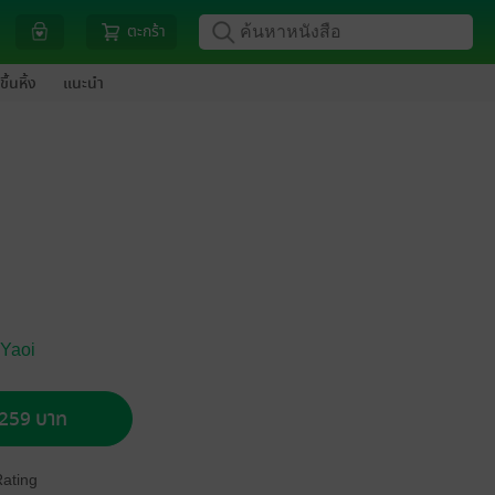
ตะกร้า
ขึ้นหิ้ง
แนะนำ
 Yaoi
อ 259 บาท
Rating