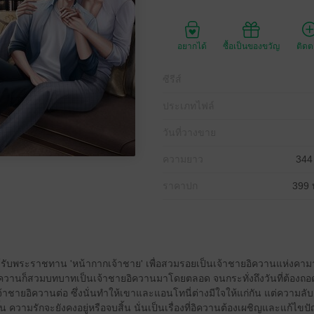
อยากได้
ซื้อเป็นของขวัญ
ติด
ซีรีส์
ประเภทไฟล์
วันที่วางขาย
ความยาว
344
ราคาปก
399 
ได้รับพระราชทาน 'หน้ากากเจ้าชาย' เพื่อสวมรอยเป็นเจ้าชายอิควานแห่งคาม
อิควานก็สวมบทบาทเป็นเจ้าชายอิควานมาโดยตลอด จนกระทั่งถึงวันที่ต้องถอ
ชายอิควานต่อ ซึ่งนั่นทำให้เขาและแอนโทนี่ต่างมีใจให้แก่กัน แต่ความลับ
้น ความรักจะยังคงอยู่หรือจบสิ้น นั่นเป็นเรื่องที่อิควานต้องเผชิญและแก้ไขปั