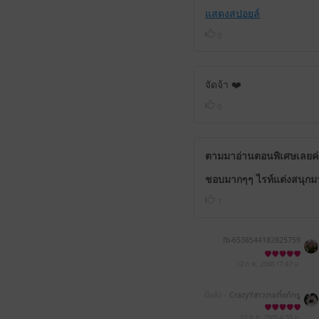
แสดงสปอยล์
0
จัดจ้า ❤️
0
ตามมาอ่านตอนพิเศษเลยค
ชอบมากๆๆ ไรท์แต่งสนุกม
1
fb-6538544182825759
12 ก.พ. 2566
17:47 น.
มีแล้ว -
CrazyYสาววายที่แท้ทรู
13 ก.ย. 2565
4:55 น.