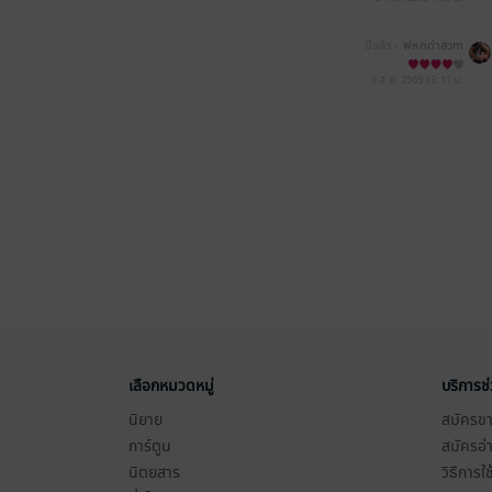
มีแล้ว -
ฟหกด่าสวm
9 ส.ค. 2565
13:11 น.
เลือกหมวดหมู่
บริการช
นิยาย
สมัครขาย
การ์ตูน
สมัครอ่
นิตยสาร
วิธีการใ