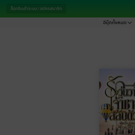
ล็อกอินเข้าระบบ / สมัครสมาชิก
อีบุ๊กทั้งหมด