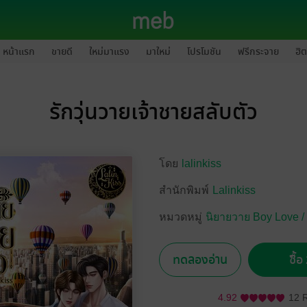
หน้าแรก
ขายดี
ใหม่มาแรง
มาใหม่
โปรโมชัน
ฟรีกระจาย
ฮิต
รักวุ่นวายเจ้าชายสลับตัว
โดย
lalinkiss
สำนักพิมพ์
Lalinkiss
หมวดหมู่
นิยายวาย Boy Love /
ทดลองอ่าน
ซื้
4.92
12 