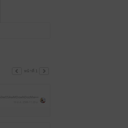
หน้าที่ 1
S0wOSAwMDowNDozMw==
10 ส.ค. 2566
11:20 น.