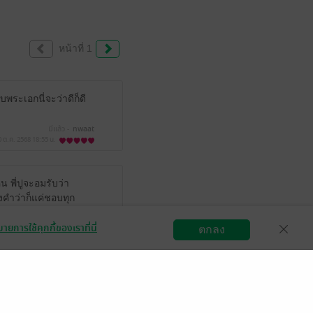
หน้าที่ 1
พระเอกนี่จะว่าดีก็ดี
มีแล้ว -
nwaat
0 ต.ค. 2568
18:55 น.
พี่ปูจะอมรับว่า
งคำว่าก็แค่ชอบทุก
ายการใช้คุกกี้ของเราที่นี่
มีแล้ว -
december.1995
ตกลง
สมัครขายอีบุ๊ก
วิธีการใช้งาน
ติดต่อเรา
6 ต.ค. 2568
15:21 น.