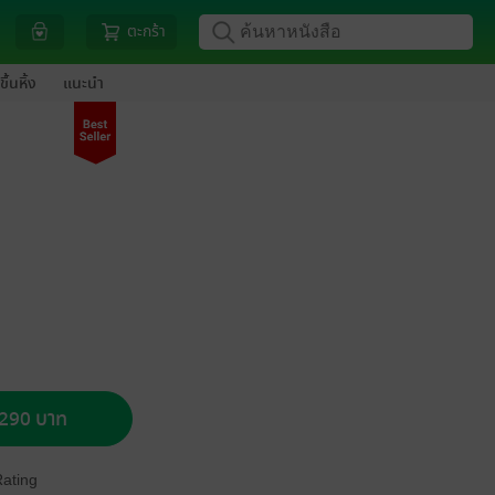
ตะกร้า
ขึ้นหิ้ง
แนะนำ
อ 290 บาท
Rating