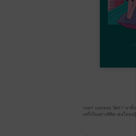
'เมษา' แอบชอบ 'อิศรา' มาตั
แต่ก็เป็นอย่างที่คิด เธอโดนปฏิ