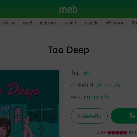
หน้าแรก
ขายดี
ใหม่มาแรง
มาใหม่
โปรโมชัน
ฟรีกระจาย
ฮิต
Too Deep
โดย
วฬา
สำนักพิมพ์
วฬา / ณวลัย
หมวดหมู่
นิยายรัก
ทดลองอ่าน
ซื้
4.95
91 