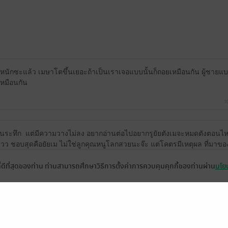
าหนักซะแล้ว เมษาโตขึ้นเยอะถ้าเป็นเราเจอแบบนั้นก็ถอยเหมือนกัน ผู้ชายแบบ
เหมือนกัน
1
ลุ้นระทึก
แต่มีความวางไม่ลง อยากอ่านต่อไปอยากรูยัยตังเมจะหมดตังตอนไหน 
วว ชอบสุดคือยัยเม ไม่ใช่ลูกคุณหนูโลกสวยนะจ๊ะ แต่โคตรมีเหตุผล ที่มาขอ
ับต้องไปแอบกดเล่มเพื่อนยัยมูลี่กับคุณแทนต่ออออ
ที่ดีที่สุดของท่าน ท่านสามารถศึกษาวิธีการตั้งค่าการควบคุมคุกกี้ของท่านผ่าน
นโยบ
ขณะนี้ให้เรตติ้งได้เฉพาะผู้ที่มีหนังสือฉบับเต็มเท่านั้น
(ข้อความอัตโนมัติจากระบบ)