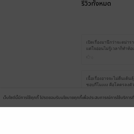
รีวิวทั้งหมด
เปิดเรื่องมานึกว่าจะดม่าร
แต่ใจอ่อนไม่รู้เวลาก็ทำท้อ
0
เนื้อเรื่องอาจจะไม่ตื่นเต้น
ชอบกี่โมงงง คือโคตรลงตัว
อย่างจบ ฉันจัดการได้ ถึงก
เว็บไซต์นี้มีการใช้คุกกี้ โปรดยอมรับนโยบายคุกกี้เพื่อประสบการณ์การใช้บริการ
1
Language
ดาวน์โหลดแอป