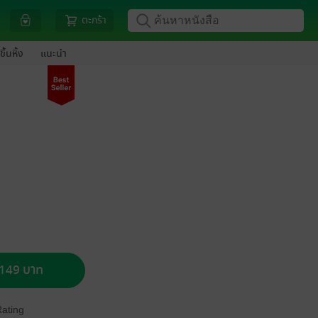
ตะกร้า
ขึ้นหิ้ง
แนะนำ
อ 149 บาท
Rating