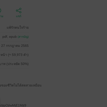
ตาม
แชร์
แพ้รักคนใจร้าย
pdf, epub
(สารบัญ)
27 กรกฎาคม 2565
 หน้า (≈ 59,973 คำ)
บาท (ประหยัด 50%)
างของชีวิตไม่ได้สดสวยเหมือน
jtpOjIwMjE1Mjt9