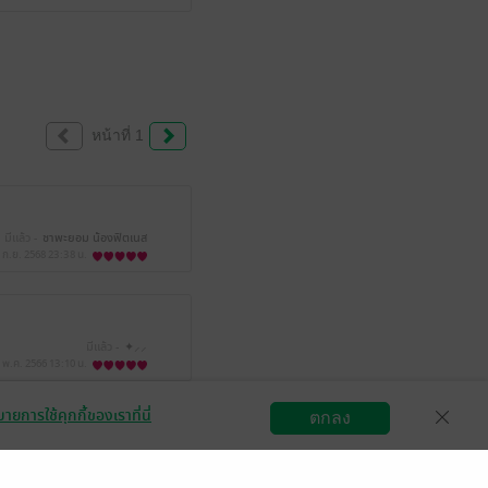
หน้าที่ 1
มีแล้ว -
ชาพะยอม น้องฟิตเนส
 ก.ย. 2568
23:38 น.
มีแล้ว -
✦⸝⸝
 พ.ค. 2566
13:10 น.
ายการใช้คุกกี้ของเราที่นี่
ตกลง
สมัครขายอีบุ๊ก
วิธีการใช้งาน
ติดต่อเรา
OS0xOSAxNTowMDoyNw==
21 ก.ย. 2565
3:1 น.