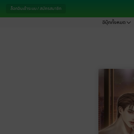
ล็อกอินเข้าระบบ / สมัครสมาชิก
อีบุ๊กทั้งหมด