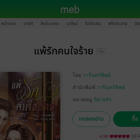
หน้าแรก
ขายดี
ใหม่มาแรง
มาใหม่
โปรโมชัน
ฟรีกระจาย
ฮิต
แพ้รักคนใจร้าย
โดย
วารินทร์ทิพย์
สำนักพิมพ์
วารินทร์ทิพย์
หมวดหมู่
นิยายรัก
ทดลองอ่าน
ซื้
4.98
59 