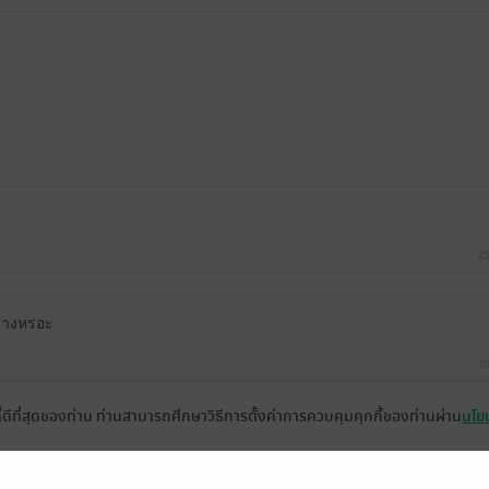
25
กบ้างหรอะ
10
ที่ดีที่สุดของท่าน ท่านสามารถศึกษาวิธีการตั้งค่าการควบคุมคุกกี้ของท่านผ่าน
นโยบ
รักมั่นคง แต่ทำไมไม่เจอตอนพิเศษค่ะ มันมีกี่ตอนค่ะ
มีแล้ว -
MjAyMS0w