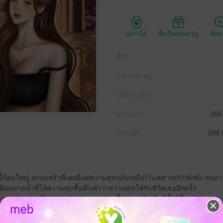
อยากได้
ซื้อเป็นของขวัญ
ติด
ซีรีส์
ประเภทไฟล์
วันที่วางขาย
ความยาว
265
ราคาปก
299 
ี้ก้อนใหญ่ ครอบครัวที่เคยมีแต่ความสุขกลับเหลือไว้แค่ซากปรักหักพัง หนท
มือนสายน้ำที่ให้ความชุ่มชื้นคืนคำว่าความสุขให้กับชีวิตเธออีกครั้ง
ว่าช่องทางอื่นนะคะ นักอ่านสามารถซื้อผ่านหน้าเว็บที่ลิ้งค์นี้ :
index.php?
=YToyOntzOjc6InVzZXJfaWQiO3M6NzoiNDk0MTAyOSI7czo3OiJib29rX2lkI