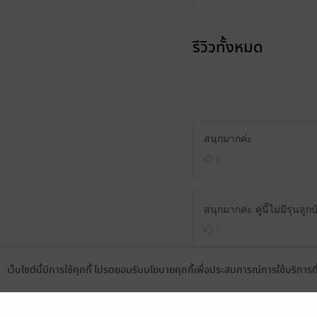
รีวิวทั้งหมด
สนุกมากค่ะ
0
สนุกมากค่ะ คู่นี้ไม่มีรุ่นลู
1
เว็บไซต์นี้มีการใช้คุกกี้ โปรดยอมรับนโยบายคุกกี้เพื่อประสบการณ์การใช้บริการ
Language
ดาวน์โหลดแอป
สนุกมากค่ะ ชอบตินกับมิริน
2