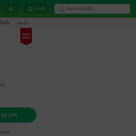
ตะกร้า
ขึ้นหิ้ง
แนะนำ
ng
อ 68 บาท
Rating