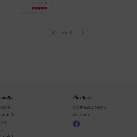
มีแล้ว -
SHIUI
26 ก.ค. 2565
21:53 น.
หน้าที่ 1
่วยเหลือ
เกี่ยวกับเรา
อีบุ๊ก
ข่าวสารและกิจกรรม
านหนังสือ
ติดต่อเรา
ช้งาน
in
ืออะไร?