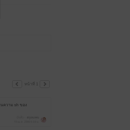
หน้าที่ 1
ดในความ sh ของ
มีแล้ว -
aiyauwu
15 เม.ย. 2566
6:38 น.