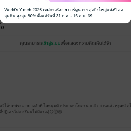
World's Y meb 2026 เทศกาลนิยาย การ์ตูนวาย สุดยิ่งใหญ่แห่งปี ลด
สุดฟิน สูงสุด 80% ตั้งแต่วันที่ 31 ก.ค. - 16 ส.ค. 69
้ง
คุณสามารถ
เข้าสู่ระบบ
เพื่อแสดงความคิดเห็นได้จ้า
ะเอจิได้บทพระเอกบางสักที ไอหนุ่มตัวประกอบโคตรน่ากลัว อ่านแล้วหงุดหงิ
นที่ปฎิเสธไม่เก่งรึคนไม่มีแรงสู้😠🤯😡