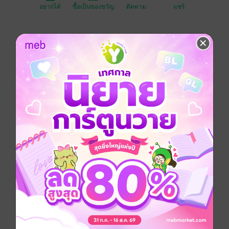
อยากได้
ซื้อเป็นของขวัญ
ติดตาม
แชร์
I, Dokruk, a simple girl, never thought about loving
with a woman but with Pam, a deep-brown eyed
dentist, who took my heart with everything of her that I
did not know how and why.
I felt enchanted with her unique Vanilla perfume every
time she appeared. Was it love?
However, Pam had a boyfriend, who was my brother. I
should not express my feeling with her. How could I
do?
สร้างเป็น TV Series
Adapted into a series 'US The Series' by
'GMMTV' production company, starring Emi
Thasorn and Bonnie Pussarasorn
#USTheSeries