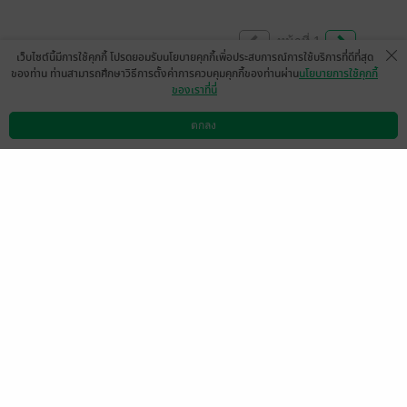
หน้าที่ 1
เว็บไซต์นี้มีการใช้คุกกี้ โปรดยอมรับนโยบายคุกกี้เพื่อประสบการณ์การใช้บริการที่ดีที่สุด
ของท่าน ท่านสามารถศึกษาวิธีการตั้งค่าการควบคุมคุกกี้ของท่านผ่าน
นโยบายการใช้คุกกี้
ของเราที่นี่
Just read the book eventhough already
watch the series a year ago. But I'm glad
ตกลง
ดาวน์โหลดแอป
วิธีการใช้งาน
ติดต่อเรา
that the book show more of Dongrak
character. I know the series based on this
novel and I understand how gmmtv want to
portrayed the character. Not all can be
shown in the series. But I like the story line
it's relateble to all of us. Gmmtv also did a
great job to delivered the story in the series.
มีแล้ว -
pinoo
0
25 ธ.ค. 2568
15:15 น.
The translation was not perfect but they
managed to find the words anyway. The
story is thrilling and unexpectedly funny, I