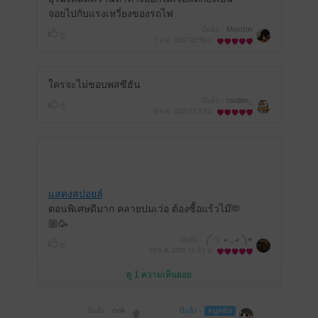
จอยไปกับแรงเหวี่ยงของรถไฟ
มีแล้ว -
Montin
0
1 ม.ค. 2567
20:56 น.
ใครจะไม่ชอบพสซีฮัน
มีแล้ว -
raiden_
0
9 ต.ค. 2565
12:37 น.
แสดงสปอยล์
ตอนพิเศษดีมาก คลายปมเว่อ ต้องซื้อแร้วไม๊🫶
🏼🥳
มีแล้ว -
༼ つ ◕◡◕ ༽♥︎
0
29 ก.ค. 2565
13:33 น.
ดู 1 ความเห็นย่อย
มีแล้ว -
nok
มีแล้ว -
หนูหยิ่ง