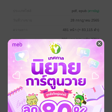
ประเภทไฟล์
pdf, epub
(สารบัญ)
วันที่วางขาย
28 กรกฎาคม 2565
ความยาว
481 หน้า (≈ 83,115 คำ)
ราคาปก
300 บาท (ประหยัด 27%)
เรื่องที่คุณน่าจะสนใจ
เขียนรีวิวและให้เรตติ้ง