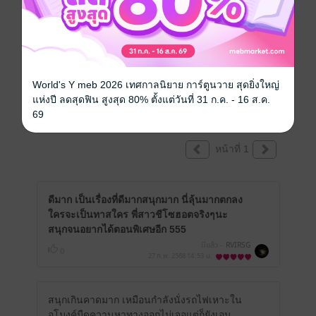
หนังสือเล่มนี้เปิดให้แสดงความคิดเห็นได้เฉพาะ
ผู้ที่มีหนังสือฉบับเต็มเท่านั้น
World's Y meb 2026 เทศกาลนิยาย การ์ตูนวาย สุดยิ่งใหญ่
แห่งปี ลดสุดฟิน สูงสุด 80% ตั้งแต่วันที่ 31 ก.ค. - 16 ส.ค.
รีวิวทั้งหมด
69
หน้าที่ 1
ดีมาก เป็นเรื่องที่ดีมากสนุกมาก นี่ลุ้นมากตกลง
ใครจะเป็นทาสใคร พี่สาวชีโซฮอตจริงๆนะ
สนุกจนอยากได้ตอนพิเศษอีก 555
มีแล้ว -
RVIRSG
0
27 ก.พ. 2568
14:53 น.
สนุกเกินคาดมาก เหมือนกำลังนั่งรถไฟเหาะใน
อุโมงค์มืดควานหาทางออกไม่เจอแต่ก็ยังเอน