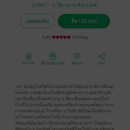
Plio
นิยายวาย Boy Love
/ Yaoi
ทดลองอ่าน
ซื้อ 125 บาท
5.00
2 Rating
อยากได้
ซื้อเป็นของขวัญ
ติดตาม
แชร์
‘แข’ บังเอิญไถทวิตไปเจอแฮชแท็กไม่คุ้นอย่าง #หาเพื่อนดู
เมะครับ แถมยังเป็นเรื่องที่เขาดูอีกต่างหาก อุตส่าห์รออนิ
เมะเรื่องนี้มาตั้งสองปี นาน ๆ ทีหาเพื่อนคุยทางออนไลน์
บ้างก็ไม่เลวเหมือนกัน พอส่องทวิตเจ้าของแอคก็พบว่าพวก
เราสองคนชอบอะไรเหมือน ๆ กันอีก ทักไปคงไม่เสียหาย
อะไรหรอก แต่ใครจะไปนึกว่าชวนดูของคุณ
‘Natsu69ApolloX’ เนี่ย มันหมายถึงจะชวนเขาไปดูอนิเมะ
ที่ห้องจริง ๆ บังเอิญซ้ำสองคุณนัตสึนี่อยู่ใกล้กับเขาเพียงแค่