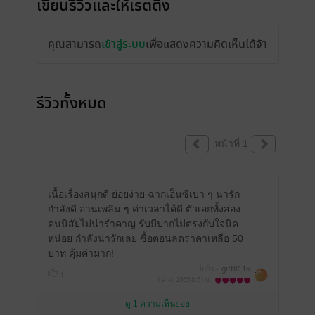
เขียนรีวิวและให้เรตติ้ง
คุณสามารถ
เข้าสู่ระบบ
เพื่อแสดงความคิดเห็นได้จ้า
รีวิวทั้งหมด
หน้าที่ 1
เนื้อเรื่องสนุกดี ย่อยง่าย ฉากเอ็นซีเบา ๆ น่ารัก
กำลังดี อ่านเพลิน ๆ ค่าเวลาได้ดี ตัวเอกทั้งสอง
คนนิสัยไม่น่ารำคาญ รับมีปากไม่ตรงกับใจนิด
หน่อย กำลังน่ารักเลย ซื้อตอนลดราคาเหลือ 50
บาท คุ้มค่ามาก!
มีแล้ว -
gift8115
1
1 ส.ค. 2565
8:51 น.
ดู 1 ความเห็นย่อย