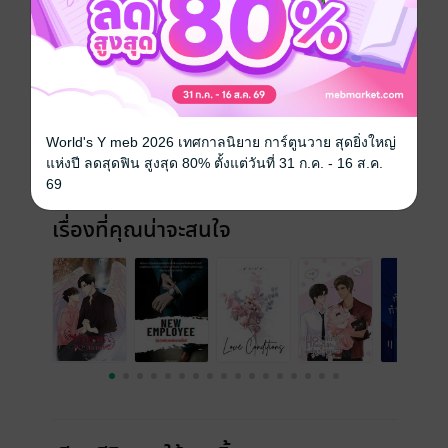
ประเภทไฟล์
pdf, epub
(สารบัญ)
วันที่วางขาย
30 กรกฎาคม 2565
ความยาว
320 หน้า (≈ 52,616 คำ)
World's Y meb 2026 เทศกาลนิยาย การ์ตูนวาย สุดยิ่งใหญ่
แห่งปี ลดสุดฟิน สูงสุด 80% ตั้งแต่วันที่ 31 ก.ค. - 16 ส.ค.
ราคาปก
125 บาท
69
เรื่องที่คุณน่าจะสนใจ