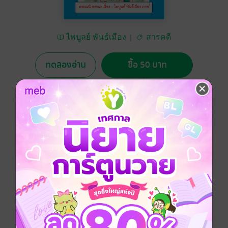
ไพบูลย์ พันธ์เมือง
สารคดี
ทดลองอ่าน
ซื้อ 50 บาท
No Rating
อยากได้
ซื้อเป็นของขวัญ
ติดตาม
แชร์
‘ไอ้เต ไอ้เต เอาลูกใส่เปล เอาตีนคาใน น้ำมันสองขวด ค่อย
นวด ค่อยไป ผู้ใดคิดได้ อยู่ใต้อ้ายเต’
“หมายความว่าอย่างไร ไม่เห็นรู้เรื่องเลย เด็กชายอภิสิทธิ์พี่
ใหญ่ของน้อง ๆ ถามปู่
“ปู่เองก็ไม่รู้ แต่เขาท่องกันมาอย่างนั้น ตั้งแต่ปู่ยังเด็ก ๆ เขา