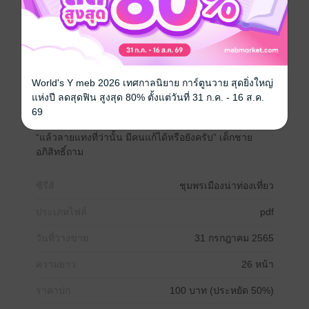
ว่ากันว่ามันเป็นคำปริศนาหรือลายแทง”
“ลายแทงคืออะไรครับ” เด็ก ๆ ทั้ง 4 คนสงสัยกันหมด ถาม
ขึ้นพร้อมกัน
“ลายแทงคือรหัสบอกขุมทรัพย์ ว่าคนโบราณเขาฝังทรัพย์
สมบัติมีค่าไว้ตรงไหน แต่เขาไม่อยากที่จะให้ของสิ่งนั้น
สูญหายไปเปล่า ๆ และอยากจะให้ของนั้น ไปได้แก่คนที่มี
World's Y meb 2026 เทศกาลนิยาย การ์ตูนวาย สุดยิ่งใหญ่
บุญวาสนา คือเขาเชื่อว่า คนที่มีบุญวาสนาเท่านั้น ที่จะแก้
แห่งปี ลดสุดฟิน สูงสุด 80% ตั้งแต่วันที่ 31 ก.ค. - 16 ส.ค.
ปริศนา จากลายแทงได้ ส่วนคนที่ไม่มีบุญวาสนา จะไม่มี
69
ทางได้พบเจอ ประมาณนี้แหละ”
“แล้วลายแทงที่ว่านั้น มีคนแก้ได้หรือยังครับ” เด็กชาย
อภิสิทธิ์ถาม
ซีรีส์
ชุมพรเมืองน่าท่องเที่ยว
ประเภทไฟล์
pdf
วันที่วางขาย
31 กรกฎาคม 2565
ความยาว
26 หน้า
ราคาปก
100 บาท (ประหยัด 50%)