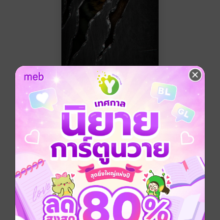
jackie letter
นิยายลึกลับ/เขย่า
ขวัญ
ทดลองอ่าน
ซื้อ 69 บาท
5.00
1 Rating
อยากได้
ซื้อเป็นของขวัญ
ติดตาม
แชร์