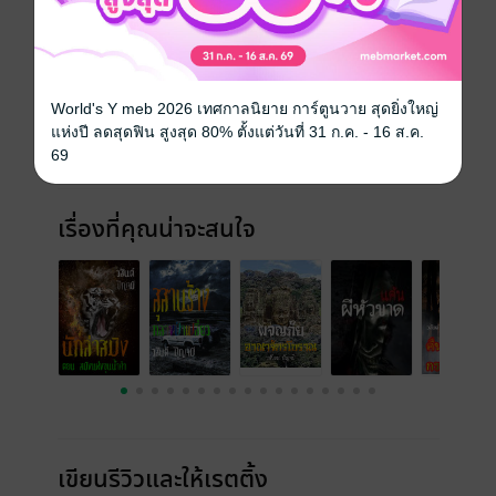
ประเภทไฟล์
pdf, epub
(สารบัญ)
วันที่วางขาย
01 สิงหาคม 2565
World's Y meb 2026 เทศกาลนิยาย การ์ตูนวาย สุดยิ่งใหญ่
ความยาว
27 หน้า (≈ 8,260 คำ)
แห่งปี ลดสุดฟิน สูงสุด 80% ตั้งแต่วันที่ 31 ก.ค. - 16 ส.ค.
69
ราคาปก
69 บาท
เรื่องที่คุณน่าจะสนใจ
เขียนรีวิวและให้เรตติ้ง