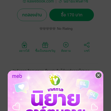
kawebook.com
นิยายแฟนตาซี
ทดลองอ่าน
ซื้อ 170 บาท
No Rating
อยากได้
ซื้อเป็นของขวัญ
ติดตาม
แชร์
"หลังจากเกิดสงคราม ผืนแผ่นดินได้ถูกทำลายไปมาก
ทำให้เกิดเรื่องแปลกประหลาดอยู่บ่อยครั้ง ทุกครั้งที่เกิด
เรื่องก็จะทำให้โลกเกิดความเปลี่ยนแปลงไปด้วย
จนกระทั่งมีเหตุการณ์หนึ่งที่ทำให้โลกแห่งความเป็นจริง
และโลกแฟนตาซีมาบรรจบกัน พระเจ้าและอสูรใน
ตำนานที่เล่าขานมาได้ปรากฎตัวบนโลก ทำให้โลกได้
ดำเนินเข้าสู่ยุคใหม่"