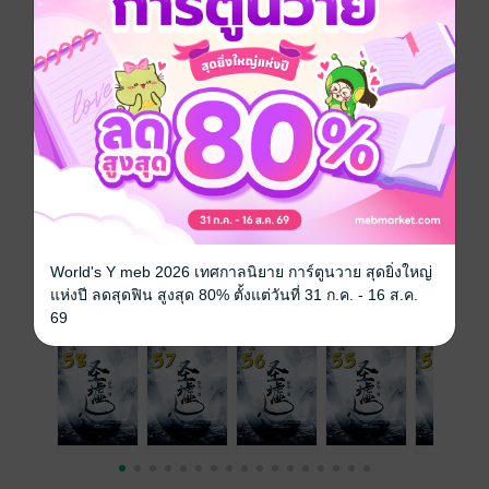
หนังสือแปล
แฟนตาซี
กำลังภายใน
พลังพิเศษ
ซีรีส์
ซากเทวะ
ประเภทไฟล์
pdf, epub
(สารบัญ)
วันที่วางขาย
04 สิงหาคม 2565
ความยาว
610 หน้า (≈ 90,750 คำ)
ราคาปก
229 บาท (ประหยัด 25%)
World's Y meb 2026 เทศกาลนิยาย การ์ตูนวาย สุดยิ่งใหญ่
แห่งปี ลดสุดฟิน สูงสุด 80% ตั้งแต่วันที่ 31 ก.ค. - 16 ส.ค.
เล่มอื่นๆ ในซีรีส์
ดูทั้งหมด
69