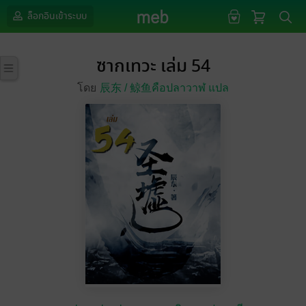
ล็อกอินเข้าระบบ
ซากเทวะ เล่ม 54
โดย
辰东 /
鲸鱼คือปลาวาฬ แปล