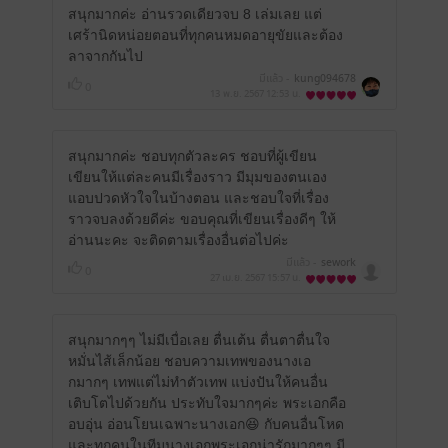
สนุกมากค่ะ อ่านรวดเดียวจบ 8 เล่มเลย แต่
เศร้านิดหน่อยตอนที่ทุกคนหมดอายุขัยและต้อง
ลาจากกันไป
มีแล้ว -
kung094678
0
13 พ.ย. 2567
12:53 น.
สนุกมากค่ะ ชอบทุกตัวละคร ชอบที่ผู้เขียน
เขียนให้แต่ละคนมีเรื่องราว มีมุมของตนเอง
แอบปวดหัวใจในบ้างตอน และชอบใจที่เรื่อง
ราวจบลงด้วยดีค่ะ ขอบคุณที่เขียนเรื่องดีๆ ให้
อ่านนะคะ จะติดตามเรื่องอื่นต่อไปค่ะ
มีแล้ว -
sework
0
27 เม.ย. 2567
15:57 น.
สนุกมากๆๆ ไม่มีเบื่อเลย ตื่นเต้น ตื่นตาตื่นใจ
หมั่นไส้เล็กน้อย ชอบความเทพของนางเอ
กมากๆ เทพแต่ไม่ทำตัวเทพ แบ่งปันให้คนอื่น
เติบโตไปด้วยกัน ประทับใจมากๆค่ะ พระเอกคือ
อบอุ่น อ่อนโยนเฉพาะนางเอก😆 กับคนอื่นโหด
และทุกคนในทีมนางเอกพระเอกน่ารักมากๆๆ มี