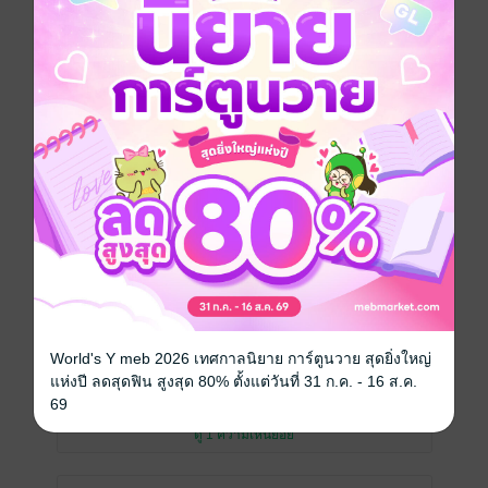
เขียนรีวิวและให้เรตติ้ง
คุณสามารถ
เข้าสู่ระบบ
เพื่อแสดงความคิดเห็นได้จ้า
รีวิวทั้งหมด
หน้าที่ 1
อ่านรวดเดียวจบเล่ม8แล้ว เพลินมาก
World's Y meb 2026 เทศกาลนิยาย การ์ตูนวาย สุดยิ่งใหญ่
มีแล้ว -
PD5462
แห่งปี ลดสุดฟิน สูงสุด 80% ตั้งแต่วันที่ 31 ก.ค. - 16 ส.ค.
0
21 มี.ค. 2568
2:50 น.
69
ดู 1 ความเห็นย่อย