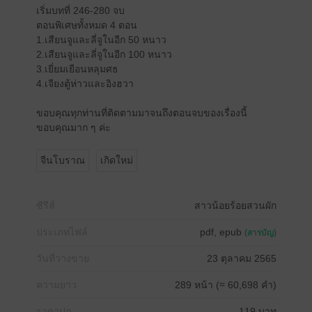
เริ่มบทที่ 246-280 จบ
ตอนพิเศษทั้งหมด 4 ตอน
1.เสียนจูและลี่จูในอีก 50 หนาว
2.เสียนจูและลี่จูในอีก 100 หนาว
3.เยี่ยมเยือนหลุมศธ
4.เจียงตู้ห่าวและอิงฮวา
ขอบคุณทุกท่านที่ติดตามมาจนถึงตอนจบของเรื่องนี้
ขอบคุณมาก ๆ ค่ะ
จีนโบราณ
เกิดใหม่
ซีรีส์
สาวน้อยร้อยสวนผัก
ประเภทไฟล์
pdf, epub
(สารบัญ)
วันที่วางขาย
23 ตุลาคม 2565
ความยาว
289 หน้า (≈ 60,698 คำ)
ราคาปก
119 บาท