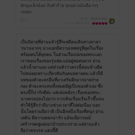
หักมุมเล็กน้อย กับตัวร้าย ทุกอย่างมันดีมากๆ
เลยค่ะ
มีแล้ว -
blue-moon
1
21 ส.ค. 2566
4:22 น.
เป็นนิยายที่อ่านแล้วรู้สึกเหมือนเดินทางมายา
วนานมากๆ นางเอกมีความเทพทรูที่สุดในเรื่อง
พร้อมตบได้ทุกคน ในส่วนเรื่องปมของพระเอก
เราชอบเรื่องของรุ่นพ่อ-แม่อยู่พอสมควร อ่าน
แล้วน้ำตานอง แต่ส่วนตัวว่าตรงนี้ค่อนข้างยืด
ไปหน่อยเพราะเกี่ยวพันกับคนหลายคน แล้วก็มี
บทของตัวละครอื่นที่มาเสริมอีกมากมายก่าย
กอง ตัวละครแทบทั้งหมดมีคู่เป็นของตัวเอง ซึ่ง
ตรงนี้ก็น่ารักดีค่ะ แต่เล่มหลังๆ เรื่องของพระ-
นางดรอปลงไปมาก การเดินเรื่องเริ่มเร็วขึ้นจน
ทำให้รู้สึกว่ามีบางช่วงเวลาที่ไม่ต่อเนื่อง นอก
นั้นโดยรวมถือว่าดี เป็นอีกหนึ่งเรื่องที่สนุก อ่าน
เพลิน มีความตลกน่ารัก แม้จะมีอารมณ์
เศร้า+หดหู่แฝงมาบ้างประปราย แต่อ่านแล้ว
ถือว่าครบรส แฮปปี้ดี