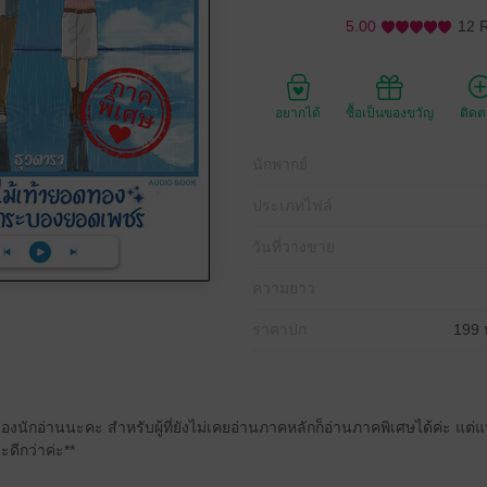
5.00
12 
อยากได้
ซื้อเป็นของขวัญ
ติด
นักพากย์
ประเภทไฟล์
วันที่วางขาย
ความยาว
ราคาปก
199 
งนักอ่านนะคะ สำหรับผู้ที่ยังไม่เคยอ่านภาคหลักก็อ่านภาคพิเศษได้ค่ะ แต่แน
ดีกว่าค่ะ**