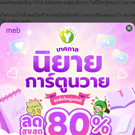
วิตผมกับเธอยังอีกยาวไกล ยังต้องพบเจอผู้คนอีกมาก ไม่มีใครรู้หรอกว่า อน
นใจกว่าอะไรทั้งหมดในชีวิต ผมยังไม่รู้ด้วยซ้ำว่าอยากเรียนคณะอะไร อยากทำอ
ำให้เธอมีความสุข
งเห็น ‘เรา’ ในอีก 10 ปี 20 ปี 30 ปีข้างหน้า... ผมมองเห็นเราแก่เฒ่าไปด้ว
ย่างผมช่างเพ้อฝัน ผมไม่มีอะไรจะไปเถียง นอกจากพิสูจน์ให้พวกเขาเห็นว่าวัน
ชร ...
ักวัยรุ่น
เพื่อนสนิท
หมอ
ือเล่มนี้ยังมีวางขายที่ MEB ในรูป
มารถเลือกซื้อได้เลยจ้ะ