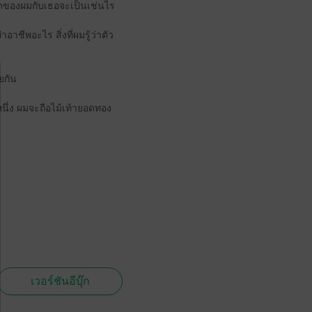
าคตของผมกับเธอจะเป็นเช่นไร
าชีพอะไร สิ่งที่ผมรู้ว่าตัว
ยกัน
หนึ่ง ผมจะถือไม้เท้ายอดทอง
เวอร์ชันอีบุ๊ก