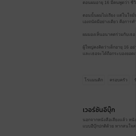
ตอนผมอายุ 16 มีคนพูดว่า ชี
ตอนนั้นผมไม่เถียง แต่ในใจมั่
เองถนัดมีอย่างเดียว คือการท
ผมมองเห็นอนาคตร่วมกับเธอ มอ
ผู้ใหญ่คงคิดว่าเด็กอายุ 16 อ
และเธอจะได้ถือกระบองยอดเพ
โรแมนติก
ครอบครัว
ร
เวอร์ชันอีบุ๊ก
นอกจากหนังสือเสียงแล้ว หนังส
แบบอีบุ๊กปกติด้วย หากสนใจสา