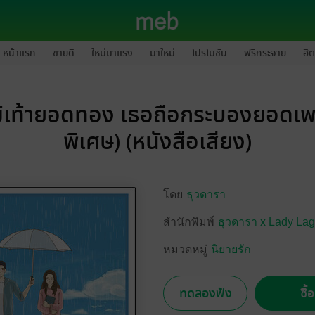
หน้าแรก
ขายดี
ใหม่มาแรง
มาใหม่
โปรโมชัน
ฟรีกระจาย
ฮิต
ม้เท้ายอดทอง เธอถือกระบองยอดเพ
พิเศษ) (หนังสือเสียง)
โดย
ธุวดารา
สำนักพิมพ์
ธุวดารา x Lady La
หมวดหมู่
นิยายรัก
ทดลองฟัง
ซื้