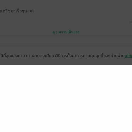
องเตวิชมาเร็วๆนะคะ
30
ดู 1 ความเห็นย่อย
ที่ดีที่สุดของท่าน ท่านสามารถศึกษาวิธีการตั้งค่าการควบคุมคุกกี้ของท่านผ่าน
นโยบ
ดู 1 ความเห็นย่อย
กฟังเรื่อง 15 หยกๆ 36 หย่อนๆ ☺️🥰
ดู 1 ความเห็นย่อย