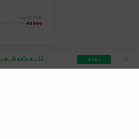
ap-user-43237193
 มี.ค. 2569
17:14 น.
ายการใช้คุกกี้ของเราที่นี่
ตกลง
มีแล้ว -
Poonyan
สมัครขายอีบุ๊ก
วิธีการใช้งาน
ติดต่อเรา
8 ส.ค. 2565
7:34 น.
มีแล้ว -
JeapJeap
6 ส.ค. 2565
18:26 น.