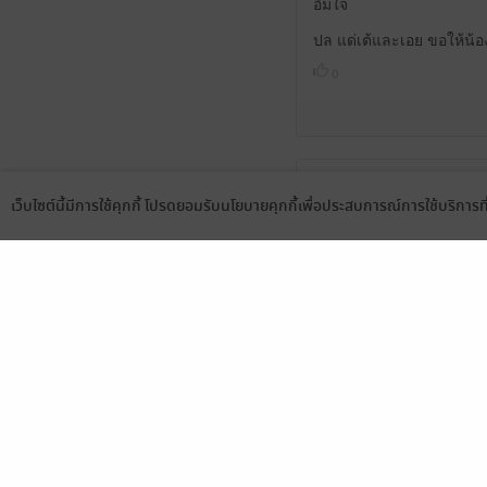
อิ่มใจ
ปล แด่เต้และเอย ขอให้น้
0
งุ้ย น่ารัก อบอวล
เว็บไซต์นี้มีการใช้คุกกี้ โปรดยอมรับนโยบายคุกกี้เพื่อประสบการณ์การใช้บริการ
0
Language
ดาวน์โหลดแอป
รอฟังเรื่องต่อไปนะคะ อยา
0
สวัสดีค่ะนักฟังทุกท่าน