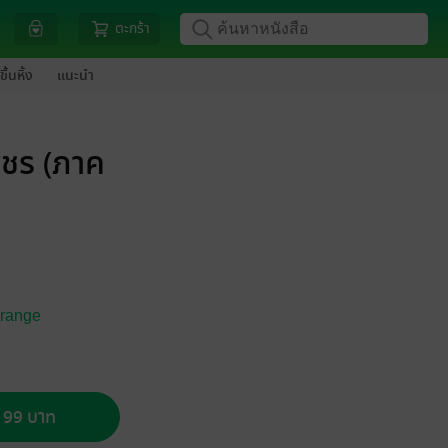
ตะกร้า
ขึ้นหิ้ง
แนะนำ
ชร (ภาค
grange
อ 99 บาท