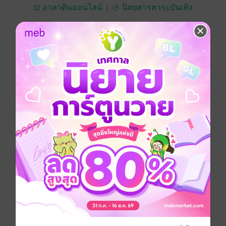
อาลาดินออนไลน์
นิตยสารสาระบันเทิง
ทดลองอ่าน
ซื้อ 70 บาท
No Rating
อยากได้
ซื้อเป็นของขวัญ
ติดตาม
แชร์
ประเภทไฟล์
pdf
วันที่วางขาย
08 สิงหาคม 2565
ความยาว
100 หน้า
ราคาปก
100 บาท (ประหยัด 30%)