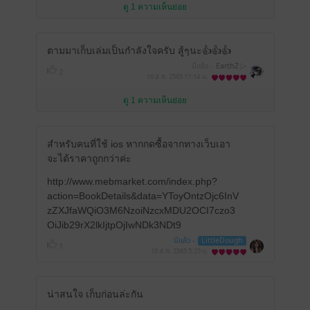
ดู 1 ความเห็นย่อย
ตามมาเก็บเล่มเป็นกำลังใจครับ สู้ๆนะ👍👍👍
มีแล้ว -
EarthZシ
2
10 ส.ค. 2565
11:14 น.
ดู 1 ความเห็นย่อย
สำหรับคนที่ใช้ ios หากกดซื้อจากทางเว็บเอา
จะได้ราคาถูกกว่าค่ะ
http://www.mebmarket.com/index.php?
action=BookDetails&data=YToyOntzOjc6InV
zZXJfaWQiO3M6NzoiNzcxMDU2OCI7czo3
OiJib29rX2lkIjtpOjIwNDk3NDt9
มีแล้ว -
LittleDough
1
10 ส.ค. 2565
5:25 น.
น่าสนใจ เก็บก่อนล่ะกัน