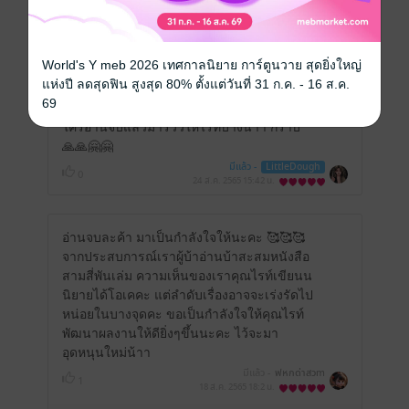
อาจจะมีคำผิดปะปน หรือตกหล่นไปบ้างต้อง
กราบขออภัยด้วยนะคะ
มีแล้ว -
LittleDough
0
World's Y meb 2026 เทศกาลนิยาย การ์ตูนวาย สุดยิ่งใหญ่
10 ก.ค. 2566
15:24 น.
แห่งปี ลดสุดฟิน สูงสุด 80% ตั้งแต่วันที่ 31 ก.ค. - 16 ส.ค.
69
ใครอ่านจบแล้วมารีวิวให้ไรท์บ้างน๊าา กราบ
🙏🙏🤗🤗
มีแล้ว -
LittleDough
0
24 ส.ค. 2565
15:42 น.
อ่านจบละค้า มาเป็นกำลังใจให้นะคะ 🥰🥰🥰
จากประสบการณ์เราผู้บ้าอ่านบ้าสะสมหนังสือ
สามสี่พันเล่ม ความเห็นของเราคุณไรท์เขียนน
นิยายได้โอเคคะ แต่ลำดับเรื่องอาจจะเร่งรัดไป
หน่อยในบางจุดคะ ขอเป็นกำลังใจให้คุณไรท์
พัฒนาผลงานให้ดียิ่งๆขึ้นนะคะ ไว้จะมา
อุดหนุนใหม่น้าา
มีแล้ว -
ฟหกด่าสวm
1
18 ส.ค. 2565
18:2 น.