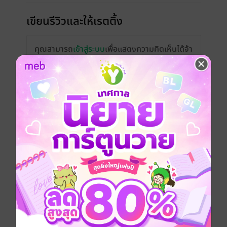
เขียนรีวิวและให้เรตติ้ง
คุณสามารถ
เข้าสู่ระบบ
เพื่อแสดงความคิดเห็นได้จ้า
รีวิวทั้งหมด
หน้าที่ 1
มาเป็นหนึ่งในกำลังใจเล็กๆตรงนี้ให้คุณไรท์
เขียนนิยายดีๆต่อไปนะคะ
มีแล้ว -
Catniss (แม่นางรั่วซี)
1
15 ก.ค. 2566
4:45 น.
ดู 2 ความเห็นย่อย