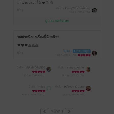
อ่านจบจะมาให้ ❤️ อีกที
มีแล้ว -
CrazyYสาววายที่แท้ทรู
1
10 ส.ค. 2565
4:17 น.
ดู 1 ความเห็นย่อย
ขอฝากนิยายเรื่องนี้ด้วยน๊าา
🖤🖤🖤🙏🙏🙏
มีแล้ว -
LittleDough
1
10 ส.ค. 2565
4:17 น.
มีแล้ว -
MjAyMC0wNS0
มีแล้ว -
annysukanya
xOSAwODozMzozNw==
25 มี.ค. 2567
5:37 น.
13 ก.พ. 2566
15:17 น.
มีแล้ว -
rmlab
มีแล้ว -
มนัสชนก เนียมหอ
ม
13 ก.พ. 2566
14:25 น.
29 พ.ย. 2565
13:6 น.
หน้าที่ 1