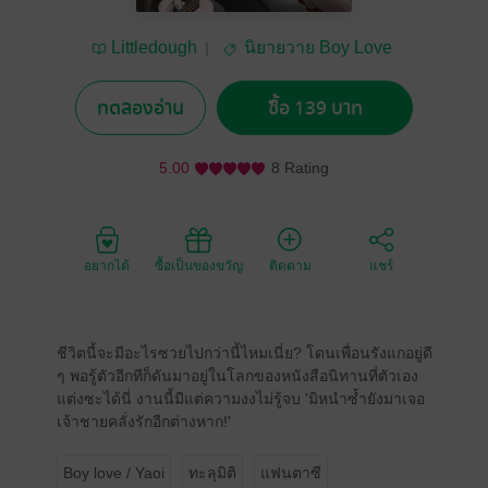
Littledough
นิยายวาย Boy Love
/ Yaoi
ทดลองอ่าน
ซื้อ 139 บาท
5.00
8 Rating
อยากได้
ซื้อเป็นของขวัญ
ติดตาม
แชร์
ชีวิตนี้จะมีอะไรซวยไปกว่านี้ไหมเนี่ย? โดนเพื่อนรังแกอยู่ดี
ๆ พอรู้ตัวอีกทีก็ดันมาอยู่ในโลกของหนังสือนิทานที่ตัวเอง
แต่งซะได้นี่ งานนี้มีแต่ความงงไม่รู้จบ 'มิหนำซ้ำยังมาเจอ
เจ้าชายคลั่งรักอีกต่างหาก!'
Boy love / Yaoi
ทะลุมิติ
แฟนตาซี