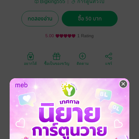
Bigking555
การ์ตูนทั่วไป
ทดลองอ่าน
ซื้อ 50 บาท
5.00
1 Rating
อยากได้
ซื้อเป็นของขวัญ
ติดตาม
แชร์
เดินทางมาถึง เล่ม 4แล้วนะครับ ถึงคนดูจะน้อย ผมก็สู้ตาย
ครับ ในเล่มยังอบอวลไปด้วยแก๊กมนตด.ที่มาบุกโลก จับ
มนุษย์ไปทดลอง สนุกมันฮาแค่ไหน ถามใจเธอดู
ประเภทไฟล์
pdf
วันที่วางขาย
10 สิงหาคม 2565