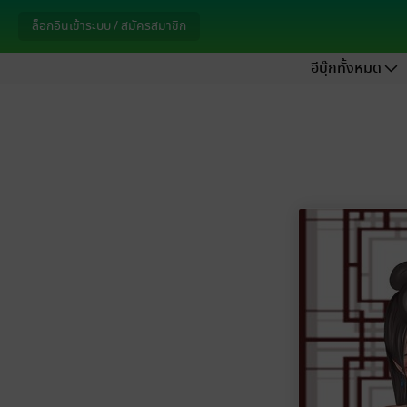
ล็อกอินเข้าระบบ / สมัครสมาชิก
อีบุ๊กทั้งหมด