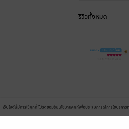
รีวิวทั้งหมด
มีแล้ว -
โป๋เหม่ยเฉวี่ยน
1 ก.ย. 2565
10:42 น.
เว็บไซต์นี้มีการใช้คุกกี้ โปรดยอมรับนโยบายคุกกี้เพื่อประสบการณ์การใช้บริการ
Language
ดาวน์โหลดแอป
เลือกหมวดหมู่
บริการช
นิยาย
สมัครขาย