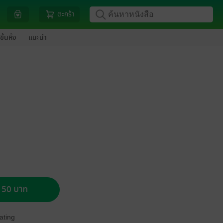
ตะกร้า
ขึ้นหิ้ง
แนะนำ
อ 50 บาท
ating