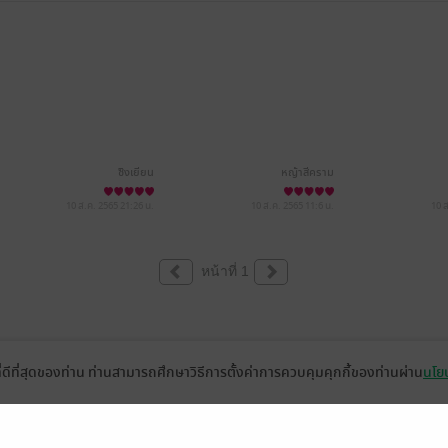
ซิงเยียน
หญ้าสีคราม
10 ส.ค. 2565
21:26 น.
10 ส.ค. 2565
11:6 น.
10 
หน้าที่ 1
ที่ดีที่สุดของท่าน ท่านสามารถศึกษาวิธีการตั้งค่าการควบคุมคุกกี้ของท่านผ่าน
นโยบ
่วยเหลือ
เกี่ยวกับเรา
อีบุ๊ก
ข่าวสารและกิจกรรม