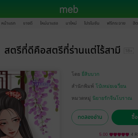
หน้าแรก
ขายดี
ใหม่มาแรง
มาใหม่
โปรโมชัน
ฟรีกระจาย
ฮิต
สตรีที่ดีคือสตรีที่ร่านแต่ไร้สามี
โดย
ยี่สิบบวก
สำนักพิมพ์
โป๋เหม่ยเฉวี่ยน
หมวดหมู่
นิยายรักจีนโบราณ
ทดลองอ่าน
ซื้
5.00
4 R