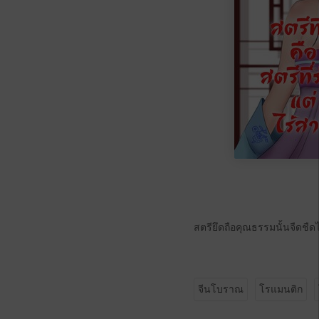
สตรียึดถือคุณธรรมนั้นจืดชืด
จีนโบราณ
โรแมนติก