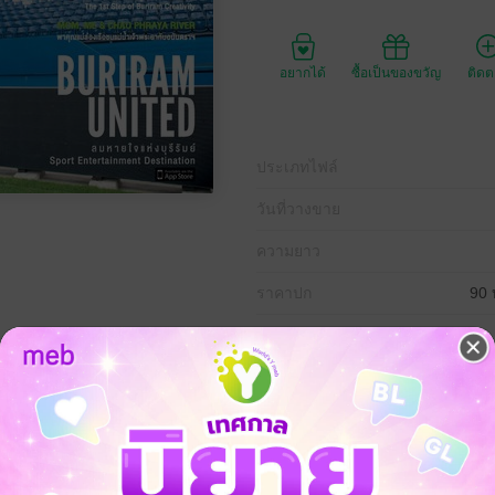
อยากได้
ซื้อเป็นของขวัญ
ติด
ประเภทไฟล์
วันที่วางขาย
ความยาว
ราคาปก
90 
่งบุรีรัมย์, KLIM HOTEL จากมิลค์ช็อปสู่ที่พักสไตล์มินิมอล, MOM, 
พระยากับอนันตราฯ