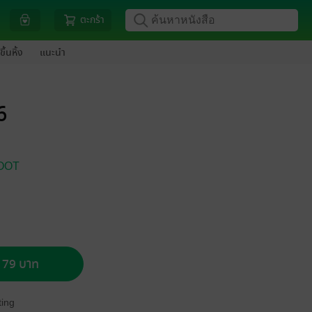
ตะกร้า
ขึ้นหิ้ง
แนะนำ
6
OOT
อ 79 บาท
ing