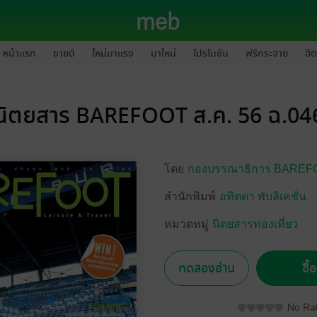
หน้าแรก
ขายดี
ใหม่มาแรง
มาใหม่
โปรโมชัน
ฟรีกระจาย
ฮิต
นิตยสาร BAREFOOT ส.ค. 56 ฉ.04
โดย
กองบรรณาธิการ BAREF
สำนักพิมพ์
อทิตตา พับลิเคชั่น
หมวดหมู่
นิตยสารท่องเที่ยว
ทดลองอ่าน
ซื้
No Rat