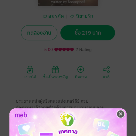
อมรภัค
นิยายรัก
ทดลองอ่าน
ซื้อ 219 บาท
5.00
2 Rating
อยากได้
ซื้อเป็นของขวัญ
ติดตาม
แชร์
ประธานหนุ่มผู้หยิ่งทนงแห่งเทอร์ลีย์ กรุป
ต้องหาทางกู้วิกฤติชีวิตด้วยการแต่งงานจอมปลอม
ส่วนเธอ .. หญิงสาวที่แสนอ่อนโยน
ถูกพระพรหมจับโยนเข้ามากู้วิกฤติชีวิตให้กับเขา
จากงานที่คิดว่าชิลๆ กลายเป็นงานสุดหิน
ที่เขาและเธอต้องฝ่าวิกฤตินี้ไปพร้อมกัน