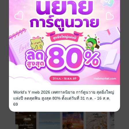
มันจะรอดหรือมันจะล่มกันนะ!
ดรามา
โรแมนติก
แอบรัก
ครอบครัว
รักสามเส้า
ประเภทไฟล์
pdf, epub
(สารบัญ)
วันที่วางขาย
19 สิงหาคม 2565
ความยาว
464 หน้า (≈ 92,186 คำ)
ราคาปก
250 บาท (ประหยัด 12%)
World's Y meb 2026 เทศกาลนิยาย การ์ตูนวาย สุดยิ่งใหญ่
แห่งปี ลดสุดฟิน สูงสุด 80% ตั้งแต่วันที่ 31 ก.ค. - 16 ส.ค.
เรื่องที่คุณน่าจะสนใจ
69