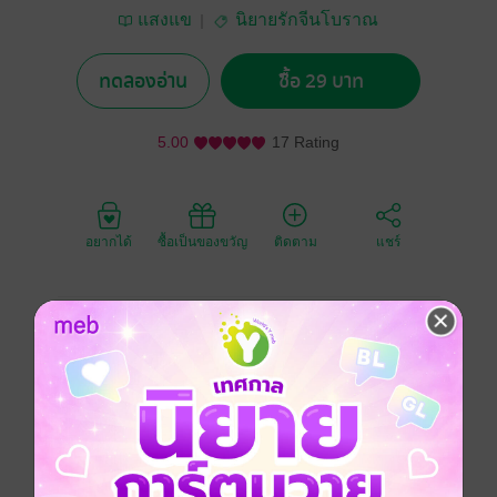
แสงแข
นิยายรักจีนโบราณ
ทดลองอ่าน
ซื้อ 29 บาท
5.00
17 Rating
อยากได้
ซื้อเป็นของขวัญ
ติดตาม
แชร์
เธอกับครอบครัวต้องหลบหนีพวกคนชั่ว เพียงเพราะยาเพิ่ม
สมรรถภาพร่างกายที่คิดค้นขึ้น ทำให้เธอต้องพลัดพราก
จากครอบครัว ก่อนหนีเธอยังถูกยาปลุกเซ็กส์อีก เวรเอ้ย!
จีนโบราณ
กำลังภายใน
ตลก
แฟนตาซี
ย้อนยุค/พีเรียด