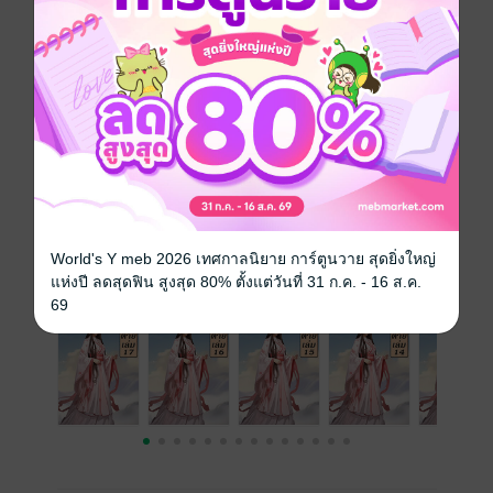
ซีรีส์
สตรีน่าตาย
ประเภทไฟล์
pdf, epub
(สารบัญ)
วันที่วางขาย
15 สิงหาคม 2565
ความยาว
183 หน้า (≈ 44,086 คำ)
ราคาปก
199 บาท (ประหยัด 85%)
World's Y meb 2026 เทศกาลนิยาย การ์ตูนวาย สุดยิ่งใหญ่
เล่มอื่นๆ ในซีรีส์
ดูทั้งหมด
แห่งปี ลดสุดฟิน สูงสุด 80% ตั้งแต่วันที่ 31 ก.ค. - 16 ส.ค.
69