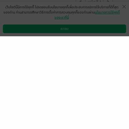
หน้าที่ 1
เว็บไซต์นี้มีการใช้คุกกี้ โปรดยอมรับนโยบายคุกกี้เพื่อประสบการณ์การใช้บริการที่ดีที่สุด
ของท่าน ท่านสามารถศึกษาวิธีการตั้งค่าการควบคุมคุกกี้ของท่านผ่าน
นโยบายการใช้คุกกี้
ของเราที่นี่
ชอบนะคะ
ตกลง
มีแล้ว -
pearjira
ดาวน์โหลดแอป
วิธีการใช้งาน
ติดต่อเรา
1
22 ต.ค. 2565
17:13 น.
ดู 1 ความเห็นย่อย
รู้สึกอยากได้ตอนพิเศษแบบ แวะนอกโลกเพิ่ม
ยังไม่จุใจเลยค่ะ
สนุกๆมากเลย
นอ เก่งที่แท้ทรู
มีแล้ว -
Joyzillsi
1
1 ต.ค. 2565
17:17 น.
ดู 1 ความเห็นย่อย