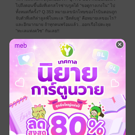
ไปถึงตอนขึ้นฝั่งที่เดรสโรซ่าบรูคได้ "ขอดูกางเกงใน" ไป
ทั้งหมดกี่ครั้ง? Q.353 หมายเลขนักโทษของโรบินตอนถูก
จับตัวที่เตกิล่าลูลฟ์ในทะเล "อีสต์บลู" คือหมายเลขอะไร?
และอีกมากมาย ถ้าทุกคนพร้อมแล้ว...ออกเรือไปตะลุย
"ทะเลแห่งควิซ" กันเลย!!
การ์ตูนญี่ปุ่น
แอกชัน
ผจญภัย
แฟนตาซี
ซีรีส์
One Piece วันพีซ 500 Quiz Book
ประเภทไฟล์
pdf
วันที่วางขาย
21 สิงหาคม 2565
ความยาว
230 หน้า
ราคาปก
250 บาท (ประหยัด 12%)
เรื่องที่คุณน่าจะสนใจ