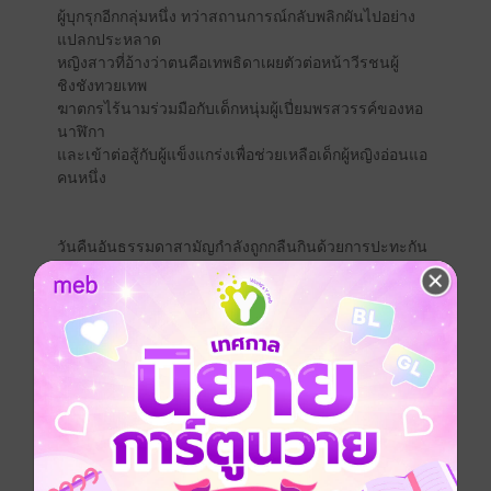
ผู้บุกรุกอีกกลุ่มหนึ่ง ทว่าสถานการณ์กลับพลิกผันไปอย่าง
แปลกประหลาด
หญิงสาวที่อ้างว่าตนคือเทพธิดาเผยตัวต่อหน้าวีรชนผู้
ชิงชังทวยเทพ
ฆาตกรไร้นามร่วมมือกับเด็กหนุ่มผู้เปี่ยมพรสวรรค์ของหอ
นาฬิกา
และเข้าต่อสู้กับผู้แข็งแกร่งเพื่อช่วยเหลือเด็กผู้หญิงอ่อนแอ
คนหนึ่ง
วันคืนอันธรรมดาสามัญกำลังถูกกลืนกินด้วยการปะทะกัน
ของเหล่าตัวตนเหนือธรรมชาติ
หนังสือแปล
ดรามา
สืบสวน / นักสืบ
เวทมนตร์คาถา
ลึกลับ
ไซไฟ
หักเหลี่ยมเฉือนคม