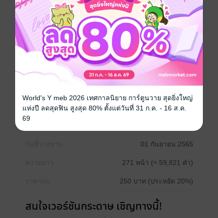
World's Y meb 2026 เทศกาลนิยาย การ์ตูนวาย สุดยิ่งใหญ่
ซีรีส์
แห่งปี ลดสุดฟิน สูงสุด 80% ตั้งแต่วันที่ 31 ก.ค. - 16 ส.ค.
เฟท/สเตรนจ์ เฟค (FATE/STRANGE FAKE) (ฉบับนิยาย)
69
ประเภทไฟล์
pdf, epub
(สารบัญ)
วันที่วางขาย
01 กันยายน 2565
ความยาว
271 หน้า (≈ 59,821 คำ)
ราคาปก
250 บาท (ประหยัด 20%)
สนใจเวอร์ชันกระดาษ เชิญทางนี้!