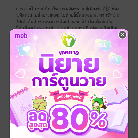
การตายในชาตินี้หาใช่การพลัดพราก มีเพียงข้าที่รู้ดี ท้อง
นทีแห่งสายน้ำปรภพเต็มไปด้วยปี้อั้นแดงฉาน หากข้าข้าม
ไปเพื่อดื่มน้ำชาแห่งการลืมเลือน ข้าก็จักไม่ได้แก้แค้น
ปี้อั้นนี้จงเป็นพยานข้าไม่ขอข้ามมหานทีแห่งการลืมเลือน
และจมจ่อมไปในท้องนทีปรภพเพื่อเกิดใหม่ เขาต้องได้รับ
การชดใช้ให้กับข้าอย่างสาสม
“นั่นหลุมศพใคร”
“ผัวข้า”
“หลุมศพผัวเจ้าที่ฝังตรงนี้กี่ปีแล้ว”
“15”
“เจ้าล้อข้าเล่นแล้วกระมัง เจ้าอายุ15 หลุมศพสามีเจ้าก็อายุ
สิบ 15 นี่จะ...แต่เกิดเลยรึ...” เขาเอามือปิดปากดวงตาเบิก
กว้างอย่างตกตะลึง กับคำตอบของนาง
-------------------------------------------------------
ซื้อผ่านเว็บและเอนดรอยถูกกว่านะคะ
จีนโบราณ