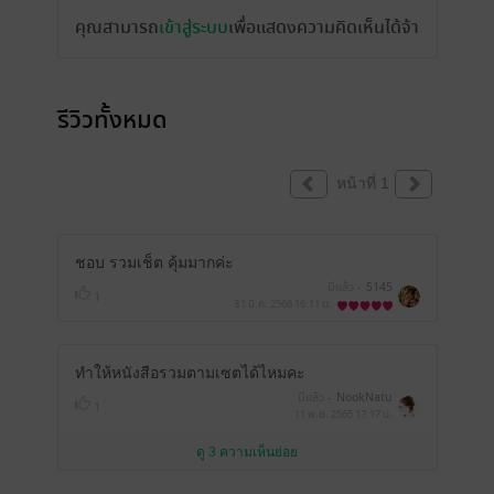
คุณสามารถ
เข้าสู่ระบบ
เพื่อแสดงความคิดเห็นได้จ้า
รีวิวทั้งหมด
หน้าที่ 1
ชอบ รวมเช็ต คุ้มมากค่ะ
มีแล้ว -
5145
1
31 มี.ค. 2566
16:11 น.
ทำให้หนังสือรวมตามเซตได้ไหมคะ
มีแล้ว -
NookNatu
1
11 พ.ย. 2565
17:17 น.
ดู 3 ความเห็นย่อย