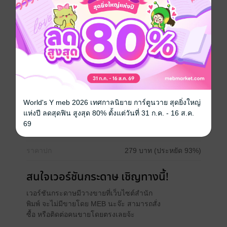
“หนูจะดูทีวีแล้วนะพ่อ” ฉันบอกขณะเก็บรองเท้าไว้ชั้นวาง
เป็นการบอกใบ้ว่า พออาบน้ำเปลี่ยนชุดเสร็จ พ่อต้องหลบ
ให้ เวลาของฉันมาถึงแล้ว
ดรามา
ประเภทไฟล์
pdf, epub
(สารบัญ)
World's Y meb 2026 เทศกาลนิยาย การ์ตูนวาย สุดยิ่งใหญ่
วันที่วางขาย
14 ตุลาคม 2564
แห่งปี ลดสุดฟิน สูงสุด 80% ตั้งแต่วันที่ 31 ก.ค. - 16 ส.ค.
69
ความยาว
24 หน้า (≈ 3,609 คำ)
ราคาปก
279 บาท (ประหยัด 93%)
สนใจเวอร์ชันกระดาษ เชิญทางนี้!
เวอร์ชันกระดาษมีวางขายที่เว็บไซต์สำนัก
พิมพ์ จะไม่มีขายโดย MEB นะจ๊ะ สามารถสั่ง
ซื้อ หรือติดต่อคนขายโดยตรงเลยจ้ะ