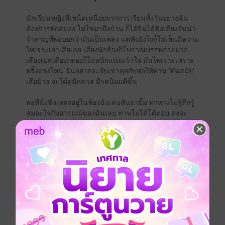
นักเรียนหญิงที่เหน็ดเหนื่อยจากการเรียนทั้งวันอย่างฉัน
ต้องการพักสมอง ไม่ใช่มาถึงบ้าน ก็ได้ยินได้ฟังเสียงอันน่า
รำคาญที่พ่อบอกว่ามันเป็นเพลง แต่ฟังยังไงก็ไม่เห็นมีความ
ไพเราะเอาเสียเลย เสียงนักร้องก็โบราณบรรพกาลมาก
เสียงเบสเสียงกลองก็ไม่หนักแน่นเร้าใจ มันไพเราะเพราะ
พริ้งตรงไหน ฉันอยากจะจับเข่าคุยกับพ่อให้ท่าน ‘ทันสมัย’
เสียบ้าง จะได้ดูมีคลาส มีรสนิยมดีขึ้น
พ่อที่นั่งฟังเพลงอยู่ในห้องนั่งเล่นหันมายิ้ม ท่าทางไม่รู้สึกรู้
สมอะไรกับอารมณ์ของฉันเลย ท่านไม่ได้โต้ตอบ คงจะ
เกรงใจลูกสาวคนดีอย่างฉันบ้างละ เพราะท่านหันไปลด
ระดับความดังของเสียงเพลงลงจากเดิม เหลือเพียงแผ่ว ๆ
พอได้ยิน นั่นทำให้ฉันหายหงุดหงิดลงบ้าง
“น่า...ลูกลองเปิดใจฟังดูดี ๆ สักครั้ง ลูกอาจชอบก็ได้นะ”
พ่อบอกด้วยรอยยิ้ม
“โอ๊ย...ไม่เอาละพ่อ” ฉันรีบทำหน้าเบื่อหน่าย ส่ายหน้าไป
มายืนยันคำพูดของตัวเอง เพลงแสนโบราณสุดเชยใครจะ
ทนฟังได้