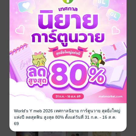
เป็นเสนาบดีแห่งกรุงศรีฯ และเรื่องราวของทิโณทัย
นักศึกษาหนุ่มในยุคปัจจุบัน ผู้ตามหาปริศนาดาบซามูไร ที่
พ่อของเขาใช้ปลิดชีพตัวเอง จะเกี่ยวข้องกันอย่างไร
ยังมีเธอ...แสงแรก กับปริศนาดาบอีกเล่ม ทุกอย่างฝาก
ความหวังไว้ที่เขา ที่จะค้นหาคำตอบ คลี่คลายความ
คลางแคลงใจแก่ทุกคน เพื่อรักของเขาและเธอ จะไม่มี
อะไรขวางกั้นได้อีกต่อไป...
ประเภทไฟล์
pdf, epub
(สารบัญ)
วันที่วางขาย
29 สิงหาคม 2565
ความยาว
328 หน้า (≈ 71,180 คำ)
ราคาปก
320 บาท (ประหยัด 44%)
เรื่องที่คุณน่าจะสนใจ
World's Y meb 2026 เทศกาลนิยาย การ์ตูนวาย สุดยิ่งใหญ่
แห่งปี ลดสุดฟิน สูงสุด 80% ตั้งแต่วันที่ 31 ก.ค. - 16 ส.ค.
69