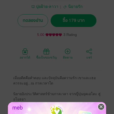
ปุยฝ้าย-ลาวา
นิยายรัก
ทดลองอ่าน
ซื้อ 179 บาท
5.00
3 Rating
อยากได้
ซื้อเป็นของขวัญ
ติดตาม
แชร์
เมื่ออดีตคือคำตอบ และปัจจุบันคือความรัก เขาและเธอ
ควรจะอยู่...ณ กาลเวลาใด
นิยายอิงประวัติศาสตร์ข้ามกาลเวลา จากญี่ปุ่นยุคเอโดะ สู่
อโยธยา
เรื่องราวของ 'ยามาดะ นางามะสะ' ซามูไรหนุ่มที่กลายมา