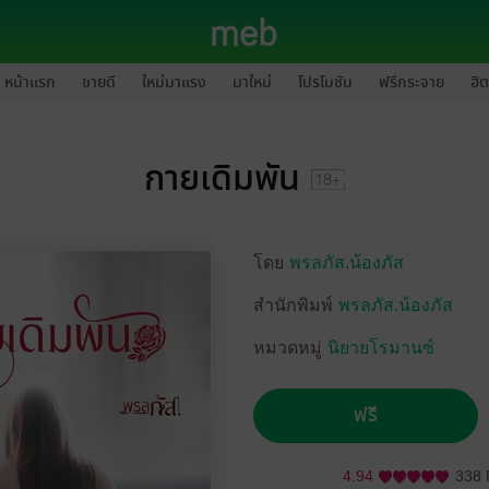
หน้าแรก
ขายดี
ใหม่มาแรง
มาใหม่
โปรโมชัน
ฟรีกระจาย
ฮิต
กายเดิมพัน
โดย
พรลภัส.น้องภัส
สำนักพิมพ์
พรลภัส.น้องภัส
หมวดหมู่
นิยายโรมานซ์
ฟรี
4.94
338 