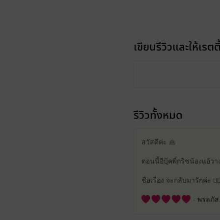
เขียนรีวิวและให้เรตติ
รีวิวทั้งหมด
สวัสดีค่ะ 🙏
ตอนนี้อีบุ้คพี่กริชน้องแอ
ชื่อเรื่อง จะกลับมารักค่ะ 
- พรลภัส