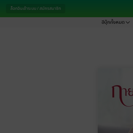
ล็อกอินเข้าระบบ / สมัครสมาชิก
อีบุ๊กทั้งหมด