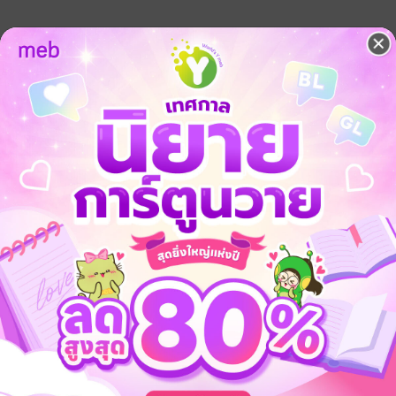
—————————————-
 ฝากจิ้ม ๆ ดาวน์โหลดรับน้องอ้อแอ้พี่กริชไปอ่านคลายเครียดคลายเหงากั
่องยาว เมื่ออ่านจบกดเรตติ้ง + คอมเมนต์ เป็นกำลังใจให้น้องภัสกันด้วยนะคะ
ิยายของพรลภัส.
ารมอบความสุข
ar 2022 - TOP FREE
ดรามา
18+
มาเฟีย
อีโรติก