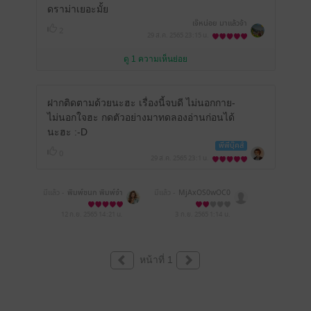
ดราม่าเยอะมั้ย
เจ๊หน่อย มาแล้วจ้า
2
29 ส.ค. 2565
23:15 น.
ดู 1 ความเห็นย่อย
ฝากติดตามด้วยนะฮะ เรื่องนี้จบดี ไม่นอกกาย-
ไม่นอกใจฮะ กดตัวอย่างมาทดลองอ่านก่อนได้
นะฮะ :-D
พีพีบุ๊คส์
0
29 ส.ค. 2565
23:1 น.
มีแล้ว -
พิมพ์ชนก พิมพ์จำ
มีแล้ว -
MjAxOS0wOC0
ปา
xMSAxNTowMjo0Mw==
12 ก.ย. 2565
14:21 น.
3 ก.ย. 2565
1:14 น.
หน้าที่ 1