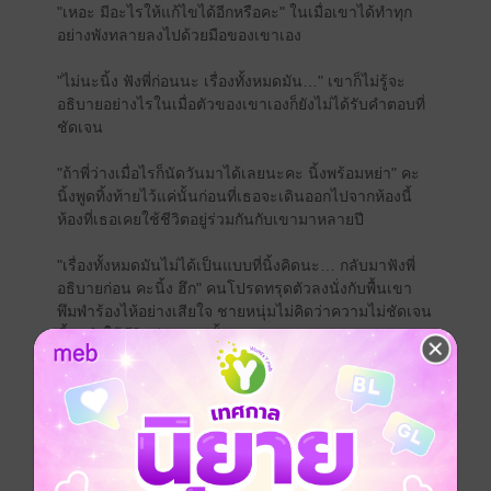
"เหอะ มีอะไรให้แก้ไขได้อีกหรือคะ" ในเมื่อเขาได้ทำทุก
อย่างพังทลายลงไปด้วยมือของเขาเอง
"ไม่นะนิ้ง ฟังพี่ก่อนนะ เรื่องทั้งหมด​มัน…" เขาก็ไม่รู้จะ
อธิบายอย่างไร​ในเมื่อตัวของเขาเองก็ยังไม่ได้รับคำ​ตอบที่
ชัดเจน
"ถ้าพี่ว่างเมื่อไรก็นัดวันมาได้เลยนะคะ นิ้งพร้อมหย่า" คะ
นิ้งพูดทิ้งท้ายไว้แค่นั้นก่อนที่เธอจะเดินออกไปจากห้องนี้
ห้องที่เธอเคยใช้ชีวิตอยู่ร่วมกันกับเขามาหลายปี
"เรื่องทั้งหมดมันไม่ได้เป็นแบบที่นิ้งคิดนะ… กลับมาฟังพี่
อธิบายก่อน คะนิ้ง​ ฮึก" คนโปรดทรุดตัวลงนั่งกับพื้นเขา
พึมพำร้องไห้อย่างเสียใจ ชายหนุ่มไม่คิดว่าความไม่ชัดเจน
นี้จะทำให้ชีวิตคู่ของตนนั้นจบลง
การทำร้ายจิตใจไม่ได้มีแค่การนอกกายหรือนอกใจ แต่การ
ที่ปกปิดเรื่องราวบาง​เรื่องไม่ให้อีกฝ่ายรับรู้ สิ่งนั้นอาจจะ
เป็นจุดแตกหักอีกหนึ่งรูปแบบที่หลาย​คนมองข้าม คู่ชีวิต
ต้องมีความไว้เนื้อเชื่อใจซึ่งกันและกัน แต่เมื่อได้ทำผิด
พลาดไปแล้วบางคนอาจจะได้รับโอกาสในทันที แต่บางที