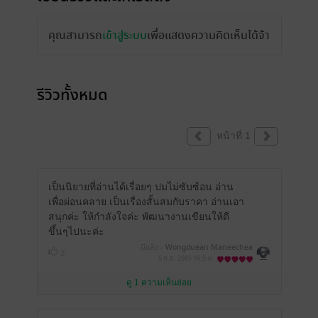
คุณสามารถ
เข้าสู่ระบบ
เพื่อแสดงความคิดเห็นได้จ้า
รีวิวทั้งหมด
หน้าที่ 1
เป็นนิยายที่อ่านได้เรื่อยๆ ปมไม่ซับซ้อน อ่าน
เพื่อผ่อนคลาย เป็นเรื่องสั้นสมกับราคา อ่านเอา
สนุกค่ะ ให้กำลังใจค่ะ พัฒนางานเขียนให้ดี
ขึ้นๆไปนะค่ะ
มีแล้ว -
Wongduean Maneechea
2
n
5 ก.ย. 2565
16:5 น.
ดู 1 ความเห็นย่อย