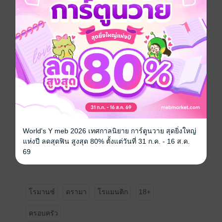
โอกาสนั้นมันอาจจะมาถึงในเวลาที่เหมาะสม ซึ่งไม่ใช่ ณ
ตอนนี้
-
-
ถึงพี่โปรด…​ ถ้าหากวันใดวันหนึ่งที่พี่โปรดหันกลับมาแล้ว
ไม่เจอนิ้ง ให้พี่โปรดรับรู้เอาไว้นะคะว่า นิ้งพยายามประคับ
ประคองความรักของเรามาจนถึงจุดที่สิ้นสุดแล้ว ความ
พยายามของคนเราก็มีขีดจำกัดนะคะ เผื่อพี่​โปรดลืม นิ้
งอาจจะรักพี่ก็จริงแต่นิ้งก็อยากหันกลับมารักตัวเองเช่นกัน
ความพยายามถ้ามันสูญเปล่าเราก็ไม่ควรจะทำมันต่อไป
World's Y meb 2026 เทศกาลนิยาย การ์ตูนวาย สุดยิ่งใหญ่
แห่งปี ลดสุดฟิน สูงสุด 80% ตั้งแต่วันที่ 31 ก.ค. - 16 ส.ค.
- จากคะนิ้งคนที่พี่โปรดไม่รัก
69
โรมานซ์
ดรามา
โรแมนติก
18+
ครอบครัว