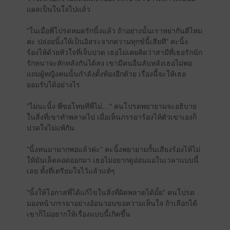
แผลเป็นในใจไปแล้ว
"ในเมื่อพี่โปรดหมดรักนิ้งแล้ว ถ้าอย่างนั้นเราหย่ากันดีไหม
คะ ปล่อยนิ้งให้เป็นอิสระจากความทุกข์นี้เสียที" คะนิ้ง
ร้องไห้ด้วยหัวใจที่เจ็บปวด เธอไม่เคยคิดว่าสามีที่เธอรักนัก
รักหนาจะหักหลังกันได้ลง เขามีคนอื่นลับหลังเธอไม่พอ
แถมผู้หญิงคนนั้นกำลังตั้งท้องอีกด้วย เรื่องนี้จะให้เธอ
ยอมรับได้อย่างไร
"ไม่นะนิ้ง พี่ขอโทษที่พี่ไม่…" คนโปรดพยายามจะอธิบาย
ในสิ่งที่เขาทำพลาดไป เมื่อเห็นภรรยาร้องไห้ตัวเขาเองก็
ปวดใจไม่แพ้กัน
"นิ้งทนมามากพอแล้วค่ะ" คะนิ้งพยายามกั้นเสียงร้องไห้ไม่
ให้มันเล็ดลอดออกมา เธอไม่อยากดูอ่อนแอในเวลาแบบนี้
เลย ทั้งที่เตรียมใจไว้แล้วแท้ๆ
"นิ้งให้โอกาสพี่ได้แก้ไขในสิ่งที่ผิดพลาดได้มั้ย" คนโปรด
มองหน้าภรรยาอย่างอ้อนวอนขอความเห็นใจ ถ้าเลือก​ได้
เขาก็ไม่อยากให้เรื่องแบบนี้เกิดขึ้น