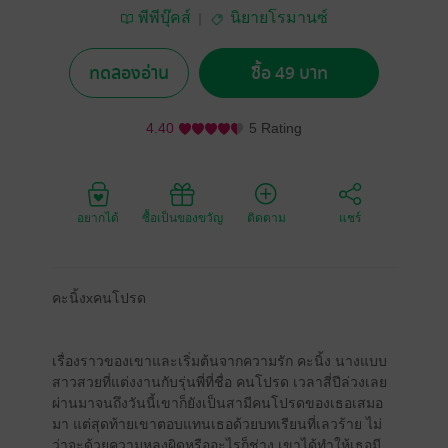
พีพีบุ๊คส์
นิยายโรมานซ์
ทดลองอ่าน
ซื้อ 49 บาท
4.40
5 Rating
อยากได้
ซื้อเป็นของขวัญ
ติดตาม
แชร์
คะนิ้งxคนโปรด
เรื่องราวของเขาและเริ่มต้นจากความรัก​ คะนิ้ง นางแบบ
สาวสวยที่แต่งงานกับรุ่นพี่ที่ชื่อ คนโปรด เวลาสี่ปีล่วงเลย
ผ่าน​มาจนถึงวันนี้เขาก็ยังเป็นสามีคนโปรดของเธอเสมอ
มา แต่สุดท้ายเขาตอบแทนเธอด้วยบทเรียนที่เลวร้าย ไม่
ว่าจะด้วยความหลงผิดหรืออะไรก็ช่าง เขาได้ทำให้เธอมี