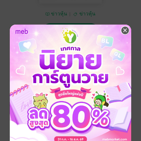
ข่าวหุ้น
ข่าวหุ้น
ซื้อ 15 บาท
No Rating
อยากได้
ซื้อเป็นของขวัญ
ติดตาม
แชร์
ข่าวหุ้น วันพุธที่ 31 สิงหาคม พ.ศ.2565
ประเภทไฟล์
pdf
วันที่วางขาย
30 สิงหาคม 2565