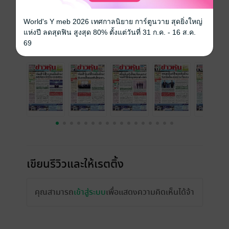
ความยาว
32 หน้า
ราคาปก
15 บาท
World's Y meb 2026 เทศกาลนิยาย การ์ตูนวาย สุดยิ่งใหญ่
แห่งปี ลดสุดฟิน สูงสุด 80% ตั้งแต่วันที่ 31 ก.ค. - 16 ส.ค.
69
ฉบับย้อนหลัง
ดูทั้งหมด
เขียนรีวิวและให้เรตติ้ง
คุณสามารถ
เข้าสู่ระบบ
เพื่อแสดงความคิดเห็นได้จ้า