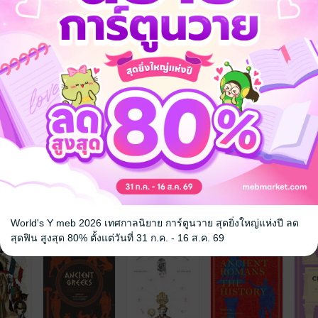
วมสมัย ในดนตรีและบทกวี ในศาสนาจำนวนมาก วัฒนธรรม ระบบความเชื่อ
ล้านแล้วลดลงไปจนถึงศูนย์ ตั้งแต่ตัวเลขอสูร (666) ไปจนถึงบาปเจ็ดประการ
่งกอง ตลอดหนังสือเล่มนี้ ท่านจะได้พบว่า เหตุใดเจงกิสข่านถึงสร้างเมืองแห
ne Comedy ของเขา และเหตุใดเลขสิบสามจึงหมายถึงความอับโชคในตะวันตก 
จ
World's Y meb 2026 เทศกาลนิยาย การ์ตูนวาย สุดยิ่งใหญ่แห่งปี ลด
สุดฟิน สูงสุด 80% ตั้งแต่วันที่ 31 ก.ค. - 16 ส.ค. 69