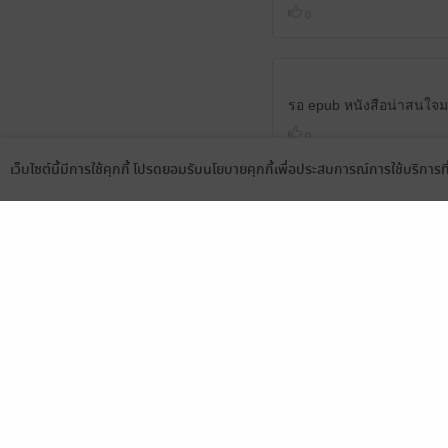
0
รอ epub หนังสือน่าสนใจม
0
เว็บไซต์นี้มีการใช้คุกกี้ โปรดยอมรับนโยบายคุกกี้เพื่อประสบการณ์การใช้บริการ
Language
ดาวน์โหลดแอป
ถ้ามีepubจะดีมาก
0
NuttyIzakaya
22 ก.ย. 2567
17:12 น.