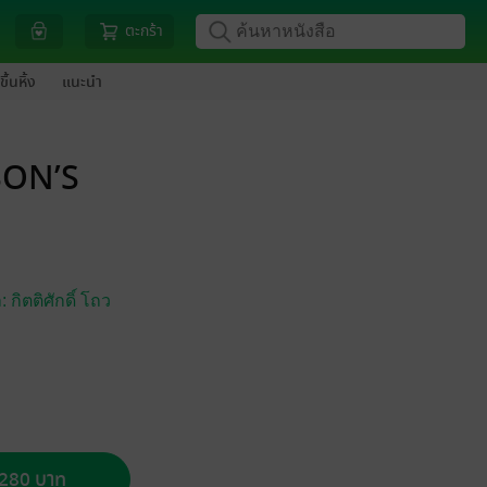
ตะกร้า
ขึ้นหิ้ง
แนะนำ
RSON’S
: กิตติศักดิ์ โถว
อ 280 บาท