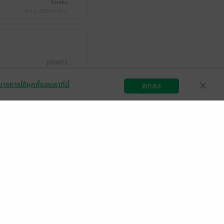
Sorako
4 ต.ค. 2566
10:53 น.
JOY4975
24 ต.ค. 2565
6:0 น.
ายการใช้คุกกี้ของเราที่นี่
ตกลง
สมัครขายอีบุ๊ก
วิธีการใช้งาน
ติดต่อเรา
มีแล้ว -
PeonyMagnolia
1 ก.ย. 2565
10:47 น.