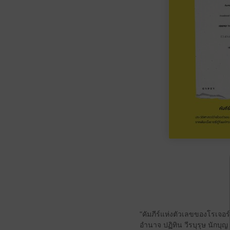
"คัมภีร์แห่งตัวเลขของโรเจอร์
อำนาจ ปฏิทิน วีรบุรุษ นักบ