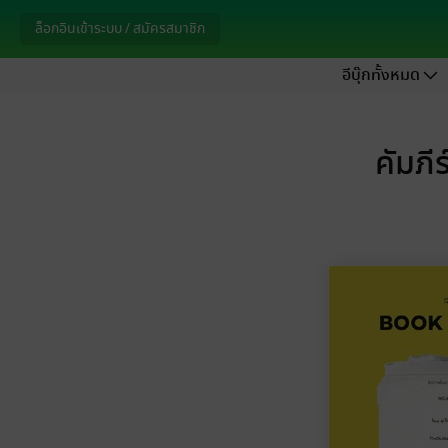
ล็อกอินเข้าระบบ / สมัครสมาชิก
อีบุ๊กทั้งหมด
คัมภี