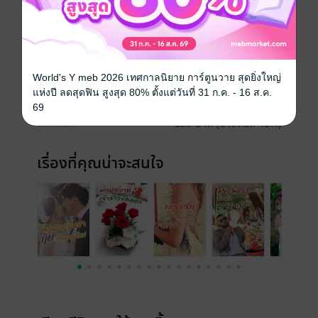
นักพากย์
พจมาลย์ เตียวประเสริฐ
ประเภทไฟล์
Audio
(สารบัญ)
วันที่วางขาย
01 กันยายน 2565
World's Y meb 2026 เทศกาลนิยาย การ์ตูนวาย สุดยิ่งใหญ่
แห่งปี ลดสุดฟิน สูงสุด 80% ตั้งแต่วันที่ 31 ก.ค. - 16 ส.ค.
ความยาว
44 นาที
69
ราคาปก
120 บาท (ประหยัด 42%)
เรื่องที่คุณน่าจะสนใจ