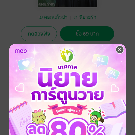
ดอกแก้วป่า
นิยายรัก
ทดลองฟัง
ซื้อ 69 บาท
No Rating
อยากได้
ซื้อเป็นของขวัญ
ติดตาม
แชร์
เมื่อหนุุ่มบ้านนอกคอกนา โดนบังคับให้แต่งงาน
กับหญิงสาวไฮโซ ที่มาจาก กรุงเทพฯ
วินาทีแรกที่เขาได้เห็นการแต่งตัวที่เว่อร์วังอลังการ
ของหล่อนเขาก็อยากยกเลิกงานแต่งงาน
ณ ตอนนั้น แต่ก็ทำไม่ได้..................