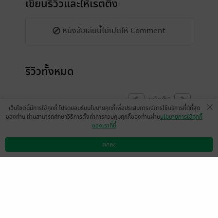
เขียนรีวิวและให้เรตติ้ง
หนังสือเล่มนี้ไม่เปิดให้ Comment
รีวิวทั้งหมด
หน้าที่ 1
เว็บไซต์นี้มีการใช้คุกกี้ โปรดยอมรับนโยบายคุกกี้เพื่อประสบการณ์การใช้บริการที่ดีที่สุด
ของท่าน ท่านสามารถศึกษาวิธีการตั้งค่าการควบคุมคุกกี้ของท่านผ่าน
นโยบายการใช้คุกกี้
ของเราที่นี่
งดแสดงความคิดเห็นในขณะนี้
ตกลง
ดาวน์โหลดแอป
วิธีการใช้งาน
ติดต่อเรา
(ข้อความอัตโนมัติจากระบบ)
หน้าที่ 1