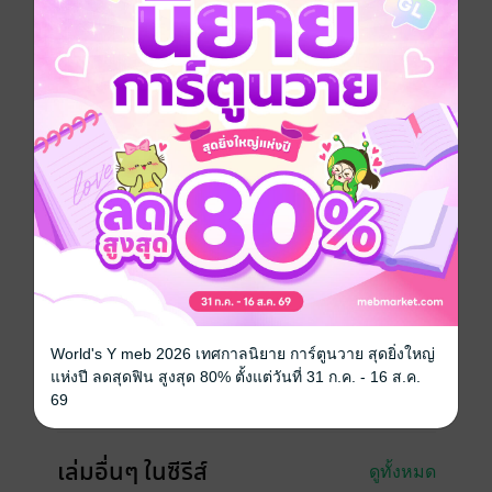
อยากได้
ซื้อเป็นของขวัญ
ติดตาม
แชร์
เมื่อภารกิจช่วยเหลือลูกชายผู้อำนวยการ กลายเป็นการเปิด
เผยความลับมากมายที่พวกเขาไม่เคยรู้
Boy love / Yaoi
แฟนตาซี
ซีรีส์
Mission on You
ประเภทไฟล์
pdf, epub
(สารบัญ)
วันที่วางขาย
04 กันยายน 2565
World's Y meb 2026 เทศกาลนิยาย การ์ตูนวาย สุดยิ่งใหญ่
ความยาว
344 หน้า (≈ 86,276 คำ)
แห่งปี ลดสุดฟิน สูงสุด 80% ตั้งแต่วันที่ 31 ก.ค. - 16 ส.ค.
69
ราคาปก
275 บาท (ประหยัด 20%)
เล่มอื่นๆ ในซีรีส์
ดูทั้งหมด