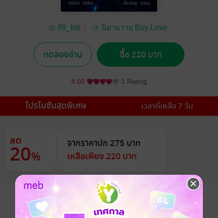
89_kiti
นิยายวาย Boy Love
/ Yaoi
ทดลองอ่าน
ซื้อ 220 บาท
4.00
1 Rating
โปรโมชันสุดพิเศษ
เวลาที่เหลือ 7 วัน
ลด
จากราคาปก 275 บาท
20
%
เหลือเพียง 220 บาท