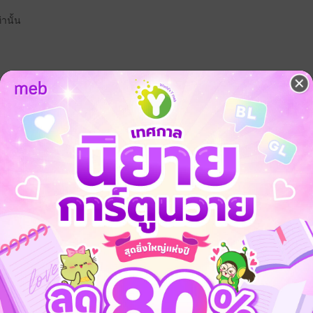
านั้น
ลาดท่าเอง
่าซะได้