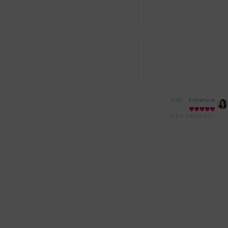
มีแล้ว -
Primetime
27 มี.ค. 2568
20:45 น.