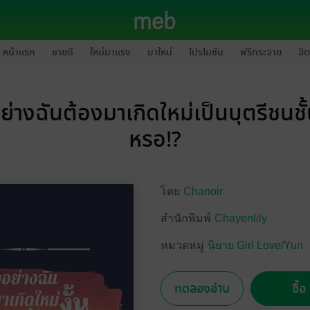
หน้าแรก
ขายดี
ใหม่มาแรง
มาใหม่
โปรโมชัน
ฟรีกระจาย
ฮิต
ย่างฉันต้องมาเกิดใหม่เป็นบุตรีชนชั้
หรอ!?
โดย
Chanoir
สำนักพิมพ์
Chayenlily
หมวดหมู่
นิยาย Girl Love/Yuri
ทดลองอ่าน
ซื้