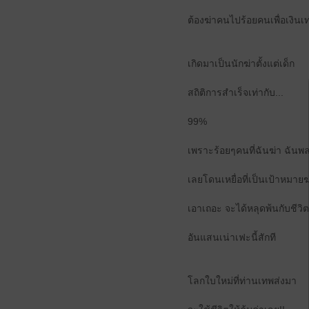
ต้องฆ่าคนไปร้อยคนเพื่อเงินเท่
เกิดมาเป็นนักฆ่าตั้งแต่เด็ก
สถิติการสำเร็จเท่ากับ...
99%
เพราะร้อยๆคนที่ฉันฆ่า ฉันพ
เลยโดนเหยื่อที่เป็นเป้าหมายฆ
เอาเถอะ จะได้หลุดพ้นกับชีวิต
อันแสนเน่าเฟะนี้สักที
โลกใบใหม่ที่ท่านเทพส่งมา