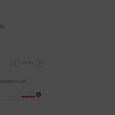
ั้น
หน้าที่ 1
ขียนผิดบ้าง แต่ก็
มีแล้ว -
FrZzz
7 ก.ย. 2565
3:1 น.