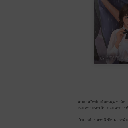
ลมหายใจพ่นเฮือกหยุดชะงัก แว
เห็นความทะเล้น ก่อนจะกระซิ
"โนราห์ เมยาวดี ชื่อเพราะดี