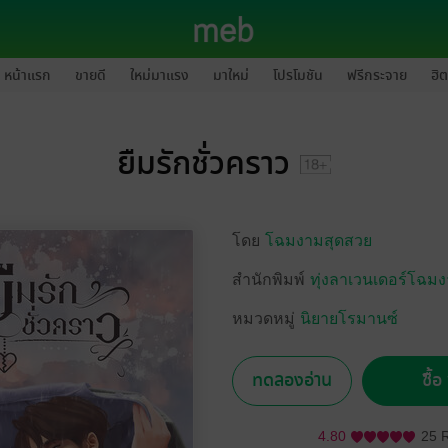
หน้าแรก
ขายดี
ใหม่มาแรง
มาใหม่
โปรโมชัน
ฟรีกระจาย
ฮิต
ยืมรักชั่วคราว
โดย
โฉมงามสุดสวย
สำนักพิมพ์
ทุ่งลาเวนเดอร์โฉม
หมวดหมู่
นิยายโรมานซ์
ทดลองอ่าน
ซื้
4.80
25 