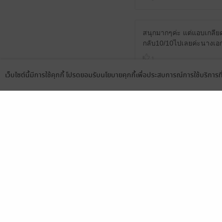
สนุกมากๆค่ะ แต่แอบเกลียดพ
กลับ10/10ไปเลยค่ะนางเอก
1
เว็บไซต์นี้มีการใช้คุกกี้ โปรดยอมรับนโยบายคุกกี้เพื่อประสบการณ์การใช้บริการ
Language
ดาวน์โหลดแอป
99/100 หัก 1 ดาวโทษฐานท
สงสารนอ. แอบสงสัยบางจุด
แล้วงง
1
มีชื่อตัวละครสลับนิดหน่อ
อ่านไปก็โมโหอาจารย์โจ จิก