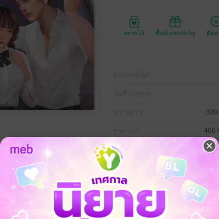
อยากได้
ซื้อเป็นของขวัญ
ติด
ประเภทไฟล์
วันที่วางขาย
ความยาว
339
ราคาปก
400 
วตา ใบหน้า รูปร่างนี้เธอจำได้ดี ผู้ชายที่เป็นคนแรกในคืน one night sta
บข้างหู
นะ ที่สำคัญเสียงครางของเธอ..ก็เพราะมากด้วย"