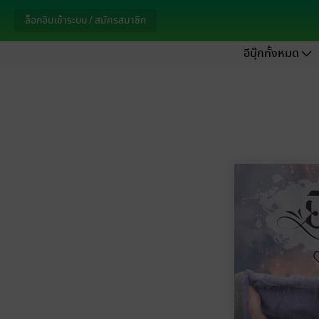
ล็อกอินเข้าระบบ / สมัครสมาชิก
อีบุ๊กทั้งหมด