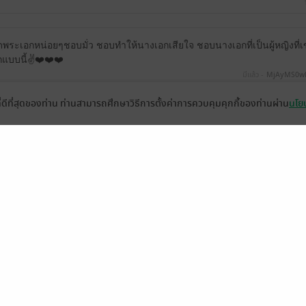
ระเอกหน่อยๆชอบมั่ว ชอบทำให้นางเอกเสียใจ ชอบนางเอกที่เป็นผู้หญิงที่เข้มแ
แบบนี้✌️❤️❤️❤️
มีแล้ว -
MjAyMS0w
2
ที่ดีที่สุดของท่าน ท่านสามารถศึกษาวิธีการตั้งค่าการควบคุมคุกกี้ของท่านผ่าน
นโยบ
ดู 1 ความเห็นย่อย
ี่อีตา ผอ.เลวทำร้ายจิตใจน้องโนราห์แต่ขอบอกเลยวางไม่ลงอ่านจนสว่างค
(รึตัวเองอาจจะอ่านแล้วไม่เข้าใจ) สรุปแล้วเชนได้ลักหลับนางเอกในตอนแ
1
ดู 2 ความเห็นย่อย
ยนะคะ และมีคำผิดบ้างเล็กน้อย 🤓🤓
กัดจนนึกว่าเป็นผู้หญิง ท่าน ผอ. ก็ฟาดไม่เลือกจริงๆเฮ้อ แต่ก็หึงหวงและหว