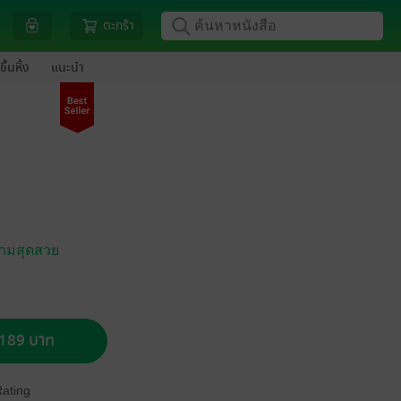
ตะกร้า
ขึ้นหิ้ง
แนะนำ
งามสุดสวย
อ 189 บาท
Rating