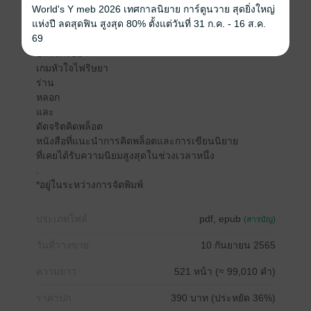
World's Y meb 2026 เทศกาลนิยาย การ์ตูนวาย สุดยิ่งใหญ่
หนี้รักเมียจำเลย
แห่งปี ลดสุดฟิน สูงสุด 80% ตั้งแต่วันที่ 31 ก.ค. - 16 ส.ค.
เงาหงส์
69
ศึกรบสยบหัวใจ
บัลลังก์ริษยา
เกมหัวใจไฟริษยา
ร่าน
หลอก
และ
ดัดจริตคิดพล็อต
หนังสือที่แนะนำการคิดพล็อตและการเขียนนิยาย
ที่เคยได้รับความนิยมสูงสุดในช่วงเวลาหนึ่ง
.
*อยู่ในระหว่างการจัดพิมพ์
ประเภทไฟล์
pdf, epub
(สารบัญ)
วันที่วางขาย
10 กันยายน 2565
ความยาว
521 หน้า (≈ 99,010 คำ)
ราคาปก
390 บาท (ประหยัด 36%)