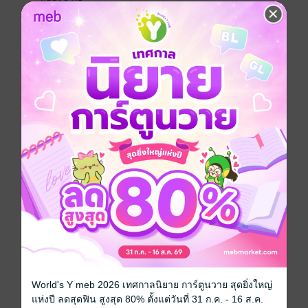
ซีรีส์
เรือนบุหงา
ประเภทไฟล์
pdf
วันที่วางขาย
10 กันยายน 2565
ความยาว
35 หน้า
ราคาปก
99 บาท (ประหยัด 64%)
เล่มอื่นๆ ในซีรีส์
ดูทั้งหมด
World's Y meb 2026 เทศกาลนิยาย การ์ตูนวาย สุดยิ่งใหญ่
แห่งปี ลดสุดฟิน สูงสุด 80% ตั้งแต่วันที่ 31 ก.ค. - 16 ส.ค.