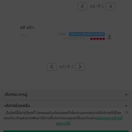
หน้าที่ 1
คดี พลิก
มีแล้ว -
Samran Jarukulvanich
0
10 ก.ย. 2565
16:59 น.
หน้าที่ 1
เลือกหมวดหมู่
+
บริการช่วยเหลือ
+
เว็บไซต์นี้มีการใช้คุกกี้ โปรดยอมรับนโยบายคุกกี้เพื่อประสบการณ์การใช้บริการที่ดีที่สุด
เกี่ยวกับเรา
+
ของท่าน ท่านสามารถศึกษาวิธีการตั้งค่าการควบคุมคุกกี้ของท่านผ่าน
นโยบายการใช้คุกกี้
ของเราที่นี่
กลุ่มธุรกิจในเครือ
+