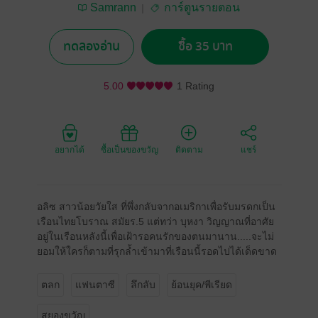
Samrann
การ์ตูนรายตอน
ทดลองอ่าน
ซื้อ 35 บาท
5.00
1 Rating
อยากได้
ซื้อเป็นของขวัญ
ติดตาม
แชร์
อลิซ สาวน้อยวัยใส ที่พึ่งกลับจากอเมริกาเพื่อรับมรดกเป็น
เรือนไทยโบราณ สมัยร.5 แต่ทว่า บุหงา วิญญาณที่อาศัย
อยู่ในเรือนหลังนี้เพื่อเฝ้ารอคนรักของตนมานาน.....จะไม่
ยอมให้ใครก็ตามที่รุกลํ้าเข้ามาที่เรือนนี้รอดไปได้เด็ดขาด
ตลก
แฟนตาซี
ลึกลับ
ย้อนยุค/พีเรียด
สยองขวัญ