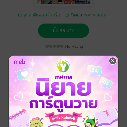
อาลาดินออนไลน์
นิตยสารดาราและ
บันเทิง
ซื้อ 35 บาท
No Rating
อยากได้
ซื้อเป็นของขวัญ
ติดตาม
แชร์
หนังสือพิมพ์สยามบันเทิง ฉบับที่ 2168
ประเภทไฟล์
pdf
วันที่วางขาย
10 กันยายน 2565