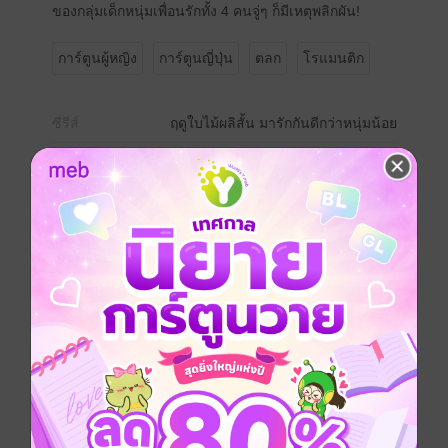
ของกลุ่มเด็กหนุ่มเพื่อนรักทั้ง 4 คนจู่ๆ ก็มีเหตุพลิกผัน!
การ์ตูนผู้หญิง
การ์ตูนญี่ปุ่น
ตลก
โรแมนติก
ซีรีส์
ฤดูใบไม้ผลิสั้น มารักกันดีกว่าหนุ่มน้อย
ประเภทไฟล์
pdf
วันที่วางขาย
15 กันยายน 2565
ความยาว
172 หน้า
ราคาปก
90 บาท (ประหยัด 15%)
สนใจเวอร์ชันกระดาษ เชิญทางนี้!
เวอร์ชันกระดาษมีวางขายที่เว็บไซต์สำนัก
พิมพ์ จะไม่มีขายโดย MEB นะจ๊ะ สามารถสั่ง
ซื้อ หรือติดต่อคนขายโดยตรงเลยจ้ะ