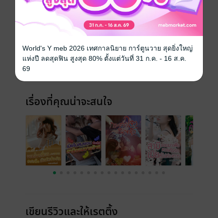
นักพากย์
พจมาลย์ เตียวประเสริฐ
ประเภทไฟล์
Audio
(สารบัญ)
วันที่วางขาย
15 กันยายน 2565
World's Y meb 2026 เทศกาลนิยาย การ์ตูนวาย สุดยิ่งใหญ่
ความยาว
1 ชั่วโมง 20นาที
แห่งปี ลดสุดฟิน สูงสุด 80% ตั้งแต่วันที่ 31 ก.ค. - 16 ส.ค.
69
ราคาปก
150 บาท (ประหยัด 40%)
เรื่องที่คุณน่าจะสนใจ
เขียนรีวิวและให้เรตติ้ง