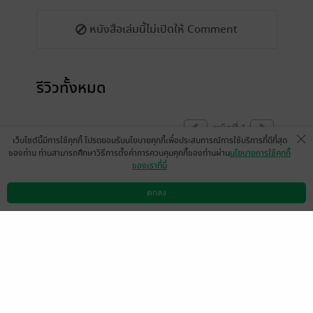
หนังสือเล่มนี้ไม่เปิดให้ Comment
รีวิวทั้งหมด
หน้าที่ 1
เว็บไซต์นี้มีการใช้คุกกี้ โปรดยอมรับนโยบายคุกกี้เพื่อประสบการณ์การใช้บริการที่ดีที่สุด
ของท่าน ท่านสามารถศึกษาวิธีการตั้งค่าการควบคุมคุกกี้ของท่านผ่าน
นโยบายการใช้คุกกี้
ของเราที่นี่
งดแสดงความคิดเห็นในขณะนี้
ตกลง
ดาวน์โหลดแอป
วิธีการใช้งาน
ติดต่อเรา
(ข้อความอัตโนมัติจากระบบ)
รลินดา
เมเธีย./ลืมเลือน​เหมันต์​
16 ก.ย. 2565
9:34 น.
15 ก.ย. 2565
17:58 น.