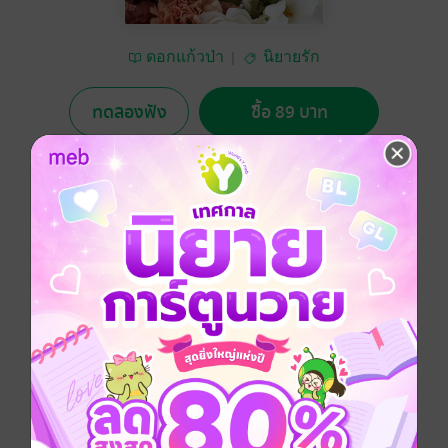
ดอกแก้วป่า
นิยายรัก
ทดลองฟัง
ซื้อ 89 บาท
5.00
2 Rating
อยากได้
ซื้อเป็นของขวัญ
ติดตาม
แชร์
เพราะเธอคือผู้หญิงร้ายกาจ เกินกว่าเขา จะปล่อยให้เธอมี
ชีวิตที่สุขสบาย
และเขาคือซาตานร้ายที่มีหน้าที่ลงทัณฑ์
ผู้หญิงเลวๆอย่างเธอใหเจ็บปวด จนต้องร้องขอชีวิต