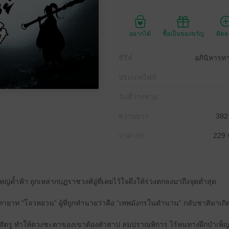
อยากได้
ซื้อเป็นของขวัญ
ติด
ซีรีส์
อภินิหารท
ประเภทไฟล์
วันที่วางขาย
ความยาว
382
ราคาปก
229 
หญ่ค้ำฟ้า ถูกเหล่ากบฏราชวงศ์อู่ที่เคยไว้ใจดึงให้ร่วงตกลงมาถึงจุดต่ำสุด
ายาท “โจวหยวน” ผู้ที่ถูกทำนายว่าคือ “เทพมังกรในตำนาน” กลับชาติมาเกิ
งศัตรู ทำให้ดวงชะตาของเขาต้องคำสาป ลมปราณพิการ ไร้หนทางฝึกบำเพ็ญ