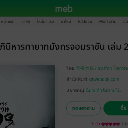
หน้าแรก
ขายดี
ใหม่มาแรง
มาใหม่
โปรโมชัน
ฟรีกระจาย
ฮิต
ภินิหารทายาทมังกรจอมราชัน เล่ม 
โดย
天蚕土豆 /
ธนภัทร โคกทอง
สำนักพิมพ์
kawebook.com
หมวดหมู่
นิยายกำลังภายใน
ทดลองอ่าน
ซื้
5.00
1 R