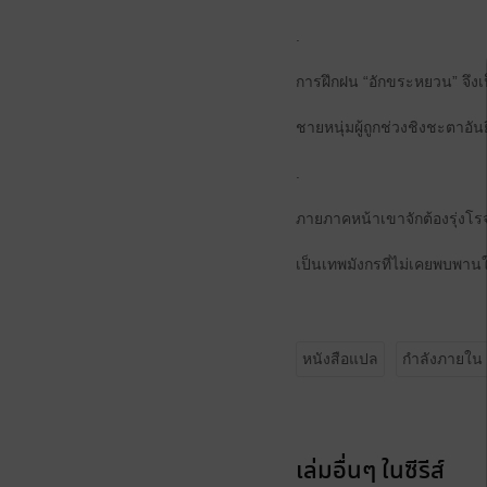
.
การฝึกฝน “อักขระหยวน” จึงเป
ชายหนุ่มผู้ถูกช่วงชิงชะตาอ
.
ภายภาคหน้าเขาจักต้องรุ่งโร
เป็นเทพมังกรที่ไม่เคยพบพานใน
หนังสือแปล
กำลังภายใน
เล่มอื่นๆ ในซีรีส์