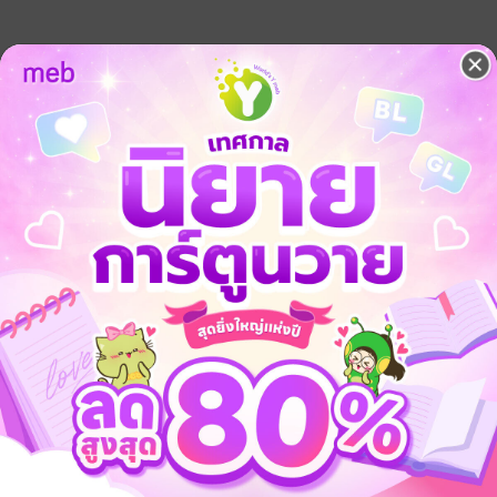
็นทางออกสุดท้าย ในการยับยั้งพิษมังกรพิโรธได้
ันยิ่งใหญ่ ต้องเผชิญกับหนทางการฝึกบำเพ็ญอันยากลำบาก
จน์สะเทือนฟ้าดิน จักยืนยงเฉกดวงตะวันและจันทรา
ใต้หล้า หนี้แค้นทั้งหมดนี้ ต่อจากนี้พวกเราคงได้คิดบัญชีกัน!"
สงคราม
แฟนตาซี
แก้แค้น
นิยายจีนแปล