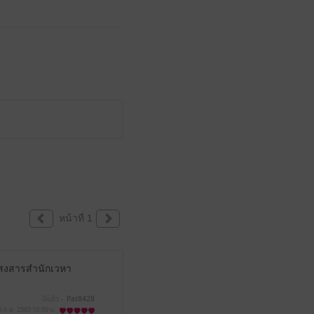
หน้าที่ 1
ี้สงสารสำนักเวหา
มีแล้ว -
Pat8428
0 ก.ย. 2565
10:59 น.