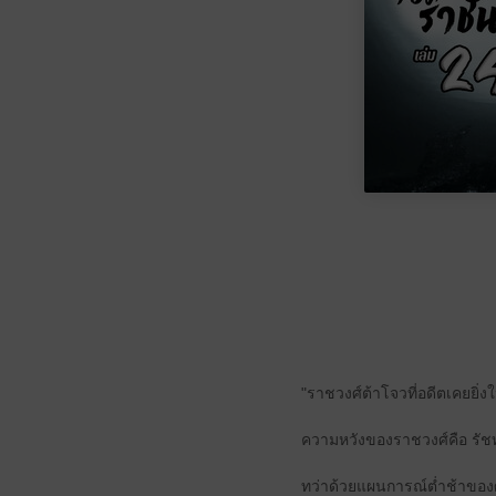
"ราชวงศ์ต้าโจวที่อดีตเคยยิ่งใ
ความหวังของราชวงศ์คือ รัชท
ทว่าด้วยแผนการณ์ต่ำช้าขอ