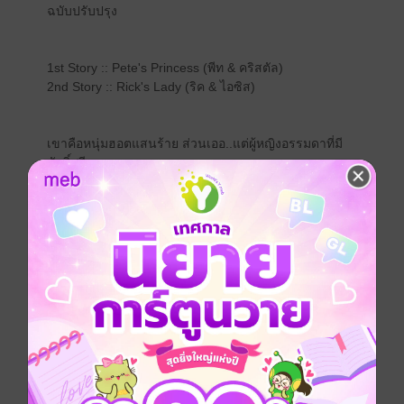
ฉบับปรับปรุง
1st Story :: Pete's Princess (พีท & คริสตัล)
2nd Story :: Rick's Lady (ริค & ไอซิส)
เขาคือหนุ่มฮอตแสนร้าย ส่วนเออ..แต่ผู้หญิงอรรมดาที่มี
ศักดิ์ศรี
หากเขาคิดหลอกเล่นง่ายๆ เธอก็สามารถร้ายคืนได้เหมือน
กัน
เมื่อเธอหยิ่ง รั้นร้าย และไม่เหมือนใคร
ปฏิบัติการรักร้าย…เพื่อครอบครองหัวใจจึงบังเกิด
‘คริสตัล’ อยากให้สิ่งที่เพิ่งรับรู้เป็นเพียงฝันร้าย
แต่มันไม่ง่าย เมื่อหนีอย่างไรก็ไม่เห็นจากผู้ชายอย่างเขา
‘พีท’ เกลียดนักกับหน้ากากจอมหยิ่งของเจ้าหญิงน้ำแข็ง
เขาคงจะรักเธอได้ง่ายๆ หากเธอลบความรั้นร้ายแสนหยิ่ง
ทิ้งไป
ดังนั้นเพื่อให้ได้ครอบครองหัวใจ…ปฏิบัติการรักร้ายจึงเกิด