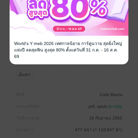
ขึ้น
___________________________________
เมื่อ ‘ริค’ เห็นผู้หญิงเป็นเพียงของเล่น
‘ไอซิส’ จึงต้องเจ็บปวดแม้ได้ยืนเคียงข้างเขา
ครั้นเมื่อจะรักก็ไม่กล้า หากจะหนีจากลาที่เจ็บปวด
World's Y meb 2026 เทศกาลนิยาย การ์ตูนวาย สุดยิ่งใหญ่
แล้วจะทําอย่างไร เมื่อนิยามรักของสองหัวใจนี้แตกต่างกัน
แห่งปี ลดสุดฟิน สูงสุด 80% ตั้งแต่วันที่ 31 ก.ค. - 16 ส.ค.
69
รักวัยรุ่น
ดรามา
โรแมนติก
มหาวิทยาลัย
เย็นชา
ซีรีส์
Café Mania
ประเภทไฟล์
pdf, epub
(สารบัญ)
วันที่วางขาย
18 กันยายน 2565
ความยาว
477 หน้า (≈ 118,847 คำ)