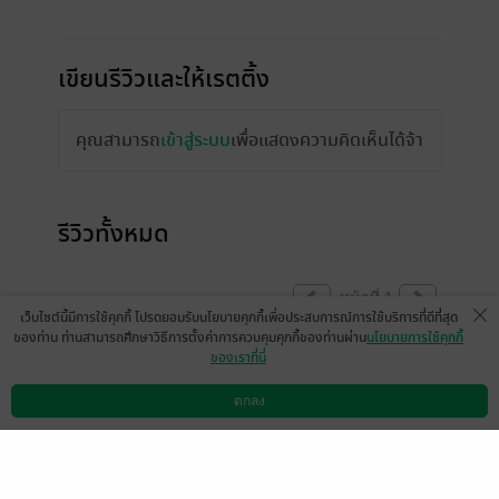
เขียนรีวิวและให้เรตติ้ง
คุณสามารถ
เข้าสู่ระบบ
เพื่อแสดงความคิดเห็นได้จ้า
รีวิวทั้งหมด
หน้าที่ 1
เว็บไซต์นี้มีการใช้คุกกี้ โปรดยอมรับนโยบายคุกกี้เพื่อประสบการณ์การใช้บริการที่ดีที่สุด
ของท่าน ท่านสามารถศึกษาวิธีการตั้งค่าการควบคุมคุกกี้ของท่านผ่าน
นโยบายการใช้คุกกี้
ของเราที่นี่
เล่มสุดท้ายของ Café Mania ค่ะ
ตกลง
ดาวน์โหลดแอป
วิธีการใช้งาน
ติดต่อเรา
แอบใจหายอยู่นิดนึงเหมือนกัน แต่ยังไงฝากด้วย
นะคะ
เรื่องนี้ผู้ชายเล้ววววว เลววววววววว ทั้งสอง
คนเลยค่ะ