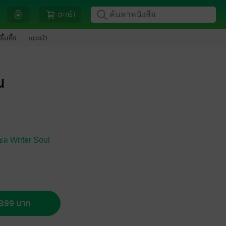
ตะกร้า
ขึ้นหิ้ง
แนะนำ
น
ซล Writer Soul
อ 399 บาท