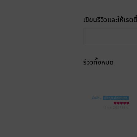
เขียนรีวิวและให้เรตติ
รีวิวทั้งหมด
มีแล้ว -
พีรญา กัณฑบุตร
19 ก.ย. 2565
7:33 น.