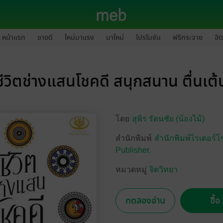
หน้าแรก
ขายดี
ใหม่มาแรง
มาใหม่
โปรโมชัน
ฟรีกระจาย
ฮิต
ชีวิตช่างแสนโชคดี สนุกสนาน ตื่นเต้
โดย
สุพิร รัตนชัย (น้องไม้)
สำนักพิมพ์
สำนักพิมพ์ไรเตอร์โ
Publisher.
หมวดหมู่
จิตวิทยา
ทดลองอ่าน
ซื้