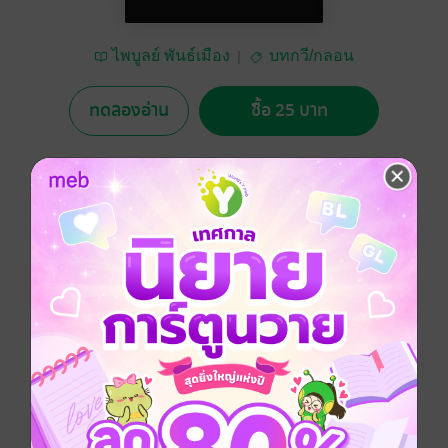
ไพบูลย์ พันธ์เมือง
บทกวี/กลอน
ทดลองอ่าน
ซื้อ 25 บาท
No Rating
อยากได้
ซื้อเป็นของขวัญ
ติดตาม
แชร์
ประเพณีเมืองนคร แต่ก่อนนานมา
แรมค่ำ-สิบห้า กันยา เดือนสิบ
นึกถึงตายาย ตายไปไกลลิบ
ลูกหลานจับหยิบ เตรียมของทำบุญ
ข้าวพอง ขนมลา ขนมบ้าเจือจุน
ทอดกันควันกรุ่น กระดูกไก่ ดีซำ