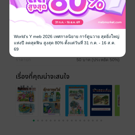
ขนมเทียนจัดมา มีค่าเหลือล้ำ
ทุกบ้านต่างทำ นำหมฺรับยกไป
ประเภทไฟล์
pdf
World's Y meb 2026 เทศกาลนิยาย การ์ตูนวาย สุดยิ่งใหญ่
วันที่วางขาย
19 กันยายน 2565
แห่งปี ลดสุดฟิน สูงสุด 80% ตั้งแต่วันที่ 31 ก.ค. - 16 ส.ค.
ความยาว
12 หน้า
69
ราคาปก
50 บาท (ประหยัด 50%)
เรื่องที่คุณน่าจะสนใจ