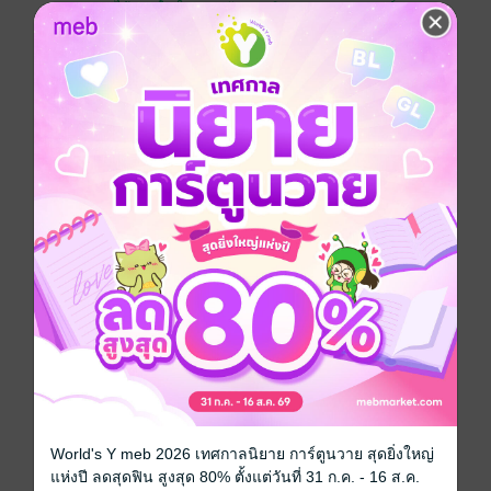
อยากได้
ซื้อเป็นของขวัญ
ติดตาม
แชร์
คนที่ไม่รัก...ทำยังไงเขาก็ไม่รัก!
อิศรา – กอบัว
อิศรา พิทยรักษ์ นายแพทย์หนุ่มที่เพิ่งจบใหม่ต้องจำใจ
แต่งงานกับ กอบัว ตามคำสัญญาระหว่างตระกูล เขาให้
เธอรักษาคำมั่นว่าหนึ่งปีจะยอมหย่าให้เพื่อที่เขาจะได้กลับ
ไปหาคนที่เขารัก แต่เมื่อถึงเวลาเรื่องกลับไม่ง่ายอย่างที่คิด
เมื่อกอบัวตั้งครรภ์ อิศราคิดว่าเขาสามารถแข็งใจ แต่
ที่ไหนได้ คุณหมอหนุ่มกลับต้องแพ้พ่ายให้กับตรวนดวงใจที่
มัดเขาเอาไว้กับหัวใจน้อย ๆ ดวงนั้น
โรมานซ์
World's Y meb 2026 เทศกาลนิยาย การ์ตูนวาย สุดยิ่งใหญ่
นักพากย์
อักษรามณี
แห่งปี ลดสุดฟิน สูงสุด 80% ตั้งแต่วันที่ 31 ก.ค. - 16 ส.ค.