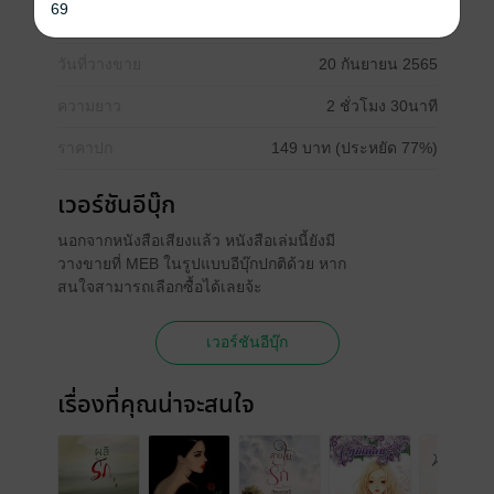
69
ประเภทไฟล์
Audio
(สารบัญ)
วันที่วางขาย
20 กันยายน 2565
ความยาว
2 ชั่วโมง 30นาที
ราคาปก
149 บาท (ประหยัด 77%)
เวอร์ชันอีบุ๊ก
นอกจากหนังสือเสียงแล้ว หนังสือเล่มนี้ยังมี
วางขายที่ MEB ในรูปแบบอีบุ๊กปกติด้วย หาก
สนใจสามารถเลือกซื้อได้เลยจ้ะ
เวอร์ชันอีบุ๊ก
เรื่องที่คุณน่าจะสนใจ