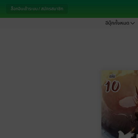
ล็อกอินเข้าระบบ / สมัครสมาชิก
อีบุ๊กทั้งหมด