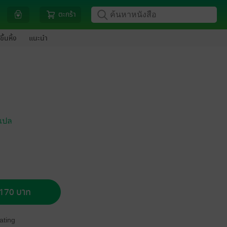
ตะกร้า
ขึ้นหิ้ง
แนะนำ
แปล
อ 170 บาท
ating