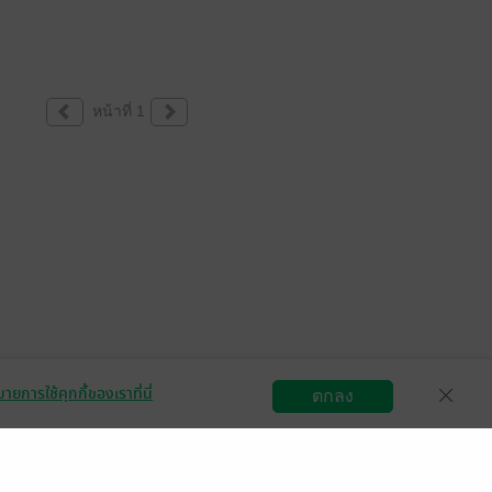
หน้าที่ 1
ายการใช้คุกกี้ของเราที่นี่
ตกลง
สมัครขายอีบุ๊ก
วิธีการใช้งาน
ติดต่อเรา
กลุ่มธุรกิจในเครือ
Central
OfficeMate