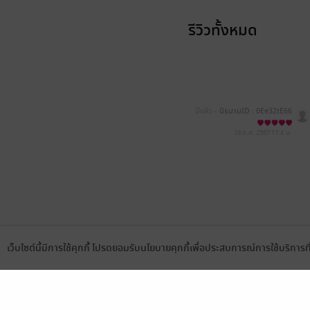
รีวิวทั้งหมด
มีแล้ว -
นิรนามID : 0Ee32tE66
7
18 ก.ค. 2567
17:4 น.
เว็บไซต์นี้มีการใช้คุกกี้ โปรดยอมรับนโยบายคุกกี้เพื่อประสบการณ์การใช้บริการ
Language
ดาวน์โหลดแอป
เลือกหมวดหมู่
บริการช
นิยาย
สมัครขาย
การ์ตูน
สมัครอ่