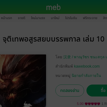
หน้าแรก
ขายดี
ใหม่มาแรง
มาใหม่
โปรโมชัน
ฟรีกระจาย
ฮิต
จุติเทพอสูรสยบบรรพกาล เล่ม 10
โดย
汉隶 /
พาณุวัชร ชนะสกุล 
สำนักพิมพ์
kawebook.com
หมวดหมู่
นิยายกำลังภายใน
ทดลองอ่าน
ซื้
5.00
1 R