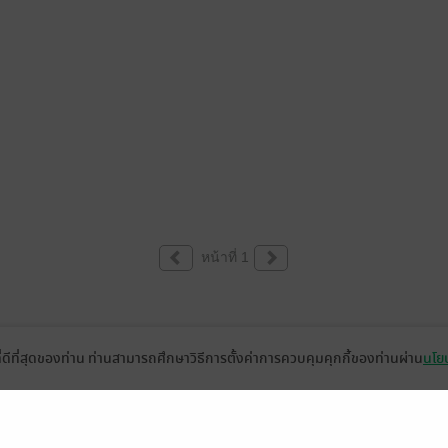
หน้าที่ 1
ที่ดีที่สุดของท่าน ท่านสามารถศึกษาวิธีการตั้งค่าการควบคุมคุกกี้ของท่านผ่าน
นโยบ
่วยเหลือ
เกี่ยวกับเรา
อีบุ๊ก
ข่าวสารและกิจกรรม
านหนังสือ
ติดต่อเรา