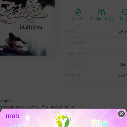
อยากได้
ซื้อเป็นของขวัญ
ติด
ซีรีส์
จุติ
ประเภทไฟล์
วันที่วางขาย
ความยาว
356
ราคาปก
229 
วรยุทธ์
กรพรรดิและควบคุมชะตาชีวิตคนนับร้อยล้าน!
นโลกปัจจุบันได้หลุดมิติมายังโลกแห่งวรยุทธ์นี้...