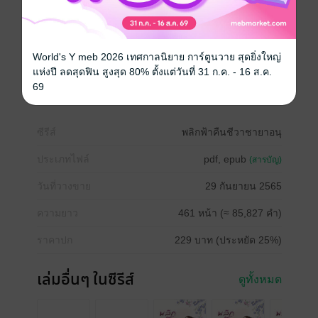
สละหรือเติมเต็มสิ่งใด?
มีเพียงตัวนางเท่านั้นที่รู้"
หนังสือแปล
นิยายจีนแปล
จีนโบราณ
World's Y meb 2026 เทศกาลนิยาย การ์ตูนวาย สุดยิ่งใหญ่
แห่งปี ลดสุดฟิน สูงสุด 80% ตั้งแต่วันที่ 31 ก.ค. - 16 ส.ค.
กำลังภายใน
แก้แค้น
69
ซีรีส์
พลิกฟ้าคืนชีวาชายาอนุ
ประเภทไฟล์
pdf, epub
(สารบัญ)
วันที่วางขาย
29 กันยายน 2565
ความยาว
461 หน้า (≈ 85,827 คำ)
ราคาปก
229 บาท (ประหยัด 25%)
เล่มอื่นๆ ในซีรีส์
ดูทั้งหมด