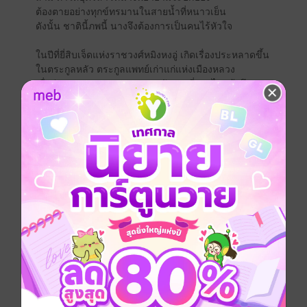
ต้องตายอย่างทุกข์ทรมานในสายน้ำที่หนาวเย็น
ดังนั้น ชาตินี้ภพนี้ นางจึงต้องการเป็นคนไร้หัวใจ
ในปีที่ยี่สิบเจ็ดแห่งราชวงศ์หมิงหงอู่ เกิดเรื่องประหลาดขึ้น
ในตระกูลหลัว ตระกูลแพทย์เก่าแก่แห่งเมืองหลวง
เมื่อจู่ๆ คุณหนูนอกตระกูล “เหอตังกุย” ที่ตายไปแล้วถึงสอง
วันก็ลุกขึ้นมาจากโลง
และนับตั้งแต่นั้นเป็นต้นมา
นอกจากโรคที่ป่วยเรื้อรังจะหายดีแล้ว นิสัยใจคอของนาง
ยังเปลี่ยนไปราวกับเป็นคนละคน
ใครๆต่างก็อิจฉาตระกูลหลัวที่มีหลานสาวที่ดีถึงเพียงนี้
งดงาม เก่งกาจ เพลงพิณหมากกลอนล้วนเป็นเลิศ
แม้แต่คนใหญ่คนโตระดับองค์ชายและท่านแม่ทัพทั้งหลาย
ก็ยังแวะเวียนมาเยี่ยมเยือนถึงจวนอยู่เป็นประจำ
ทว่า คุณหนูเหอ กลับมีท่าทีเย็นชาเป็นอย่างมาก
ไม่มีใครสังเกตเห็นเลยว่า บางครั้งบางครา ดวงตาที่สงบ
ราวกับสายน้ำของนาง
กลับส่งประกายแค้นเคืองที่ร้อนระอุราวกับเปลวไฟออกมา
นางกลับมาแล้ว กลับมาเพื่อกอบกู้หรือทำลายล้าง? เพื่อเสีย