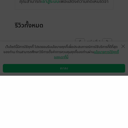
คุณสามารถ
เข้าสู่ระบบ
เพื่อแสดงความคิดเห็นได้จ้า
รีวิวทั้งหมด
หน้าที่ 1
เว็บไซต์นี้มีการใช้คุกกี้ โปรดยอมรับนโยบายคุกกี้เพื่อประสบการณ์การใช้บริการที่ดีที่สุด
ของท่าน ท่านสามารถศึกษาวิธีการตั้งค่าการควบคุมคุกกี้ของท่านผ่าน
นโยบายการใช้คุกกี้
ของเราที่นี่
Kriedmayan-1638
เมเธีย./ลืมเลือน​เหมันต์​
25 ต.ค. 2565
13:21 น.
29 ก.ย. 2565
9:23 น.
ตกลง
ดาวน์โหลดแอป
วิธีการใช้งาน
ติดต่อเรา
หน้าที่ 1
เลือกหมวดหมู่
+
บริการช่วยเหลือ
+