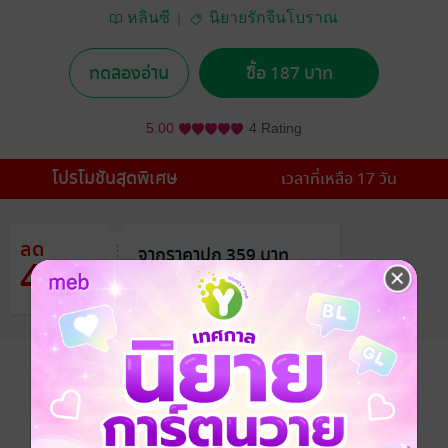
หลินซี
นิยายรักจีนโบราณ
ทดลองอ่าน
ซื้อ 187 บาท
5.00
4 Rating
โปรโมชันสุดพิเศษ
เวลาที่เหลือ 17 วัน
ลด
จากราคาปก 359 บาท
47
%
เหลือเพียง 187 บาท
อยากได้
ซื้อเป็นของขวัญ
ติดตาม
แชร์