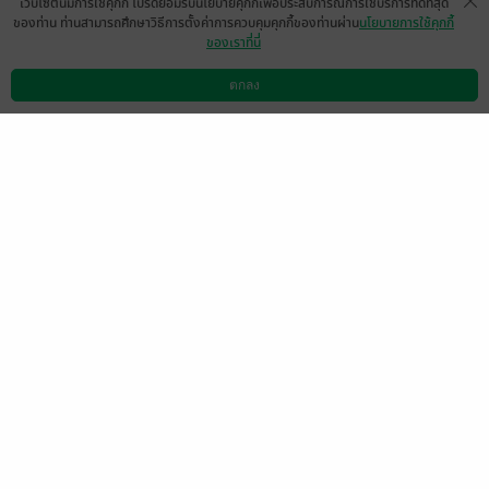
เว็บไซต์นี้มีการใช้คุกกี้ โปรดยอมรับนโยบายคุกกี้เพื่อประสบการณ์การใช้บริการที่ดีที่สุด
ของท่าน ท่านสามารถศึกษาวิธีการตั้งค่าการควบคุมคุกกี้ของท่านผ่าน
นโยบายการใช้คุกกี้
ของเราที่นี่
Fah Sai
บ้านนิยายบายโซ
5 ต.ค. 2565
20:28 น.
26 ก.ย. 2565
2:17 น.
ตกลง
ดาวน์โหลดแอป
วิธีการใช้งาน
ติดต่อเรา
เมเธีย./ลืมเลือน​เหมันต์​
Jennie's
25 ก.ย. 2565
18:19 น.
25 ก.ย. 2565
17:16 น.
หน้าที่ 1
เลือกหมวดหมู่
+
บริการช่วยเหลือ
+
เกี่ยวกับเรา
+
กลุ่มธุรกิจในเครือ
+