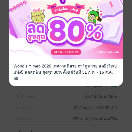
หญิงสาวผู้มีปานแดงบนหน้า ต้องอยู่อย่างหลบซ่อน จาก
การตามล่าของผู้คนที่ต้องการดวงจิตอมตะในร่างนี้ เพื่อให้
ผ่านพ้นช่วงอายุ 18 ปี จึงต้องพลางตัวเป็นเพียงหญิงสาว
อัปลักษณ์ แม้อยู่ใกล้ใคร คนรอบตัวก็มักจะตกอยู่ใน
อันตรายไปด้วย เธอจะผ่านพ้นมันไปได้เช่นไรกัน
จีนโบราณ
โรแมนติก
สืบสวน / นักสืบ
World's Y meb 2026 เทศกาลนิยาย การ์ตูนวาย สุดยิ่งใหญ่
แฟนตาซี
เพื่อนสนิท
ท่านอ๋อง
แห่งปี ลดสุดฟิน สูงสุด 80% ตั้งแต่วันที่ 31 ก.ค. - 16 ส.ค.
69
ประเภทไฟล์
pdf, epub
(สารบัญ)
วันที่วางขาย
26 กันยายน 2565
ความยาว
347 หน้า (≈ 63,332 คำ)
ราคาปก
359 บาท (ประหยัด 47%)